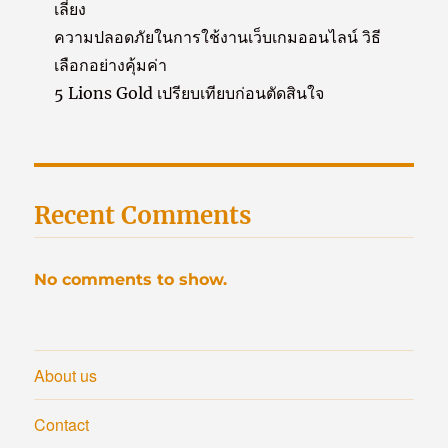
เลี่ยง
ความปลอดภัยในการใช้งานเว็บเกมออนไลน์ วิธี
เลือกอย่างคุ้มค่า
5 Lions Gold เปรียบเทียบก่อนตัดสินใจ
Recent Comments
No comments to show.
About us
Contact