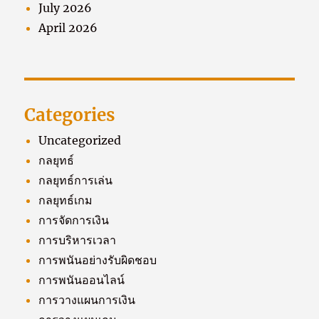
July 2026
April 2026
Categories
Uncategorized
กลยุทธ์
กลยุทธ์การเล่น
กลยุทธ์เกม
การจัดการเงิน
การบริหารเวลา
การพนันอย่างรับผิดชอบ
การพนันออนไลน์
การวางแผนการเงิน