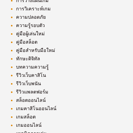
การวางแผนเกม
การวิเคราะห์เกม
ความปลอดภัย
ความรู้รอบตัว
คู่มือผู้เล่นใหม่
คู่มือสล็อต
คู่มือสำหรับมือใหม่
ทักษะดิจิทัล
บทความความรู้
รีวิวเว็บคาสิโน
รีวิวเว็บพนัน
รีวิวแพลตฟอร์ม
สล็อตออนไลน์
เกมคาสิโนออนไลน์
เกมสล็อต
เกมออนไลน์