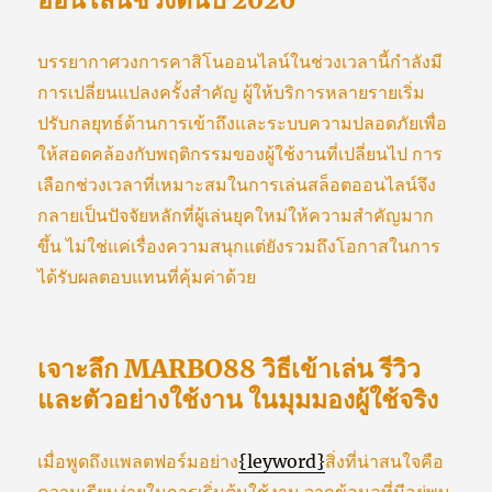
บรรยากาศวงการคาสิโนออนไลน์ในช่วงเวลานี้กำลังมี
การเปลี่ยนแปลงครั้งสำคัญ ผู้ให้บริการหลายรายเริ่ม
ปรับกลยุทธ์ด้านการเข้าถึงและระบบความปลอดภัยเพื่อ
ให้สอดคล้องกับพฤติกรรมของผู้ใช้งานที่เปลี่ยนไป การ
เลือกช่วงเวลาที่เหมาะสมในการเล่นสล็อตออนไลน์จึง
กลายเป็นปัจจัยหลักที่ผู้เล่นยุคใหม่ให้ความสำคัญมาก
ขึ้น ไม่ใช่แค่เรื่องความสนุกแต่ยังรวมถึงโอกาสในการ
ได้รับผลตอบแทนที่คุ้มค่าด้วย
เจาะลึก MARBO88 วิธีเข้าเล่น รีวิว
และตัวอย่างใช้งาน ในมุมมองผู้ใช้จริง
เมื่อพูดถึงแพลตฟอร์มอย่าง
{leyword}
สิ่งที่น่าสนใจคือ