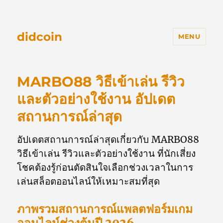
didcoin
MENU
MARBO88 วิธีเข้าเล่น รีวิว
และตัวอย่างใช้งาน อัปเดต
สถานการณ์ล่าสุด
อัปเดตสถานการณ์ล่าสุดเกี่ยวกับ MARBO88
วิธีเข้าเล่น รีวิวและตัวอย่างใช้งาน ที่นักเสี่ยง
โชคต้องรู้ก่อนตัดสินใจเลือกช่วงเวลาในการ
เล่นสล็อตออนไลน์ให้เหมาะสมที่สุด
ภาพรวมสถานการณ์แพลตฟอร์มเกม
ออนไลน์ช่วงต้นปี 2026