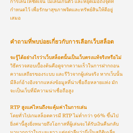
การเล่นให้ชัดเจน ไม่เล่นเกินตัว และหยุดเมื่อถึงจุดที่
กำหนดไว้ เพื่อรักษาสุขภาพจิตและทรัพย์สินให้ดีอยู่
เสมอ
คำถามที่พบบ่อยเกี่ยวกับการเลือกเว็บสล็อต
จะรู้ได้อย่างไรว่าเว็บสล็อตนั้นเป็นเว็บตรงแท้จริงหรือไม่
วิธีตรวจสอบเบื้องต้นคือดูจากความเร็วในการฝากถอน
ความเสถียรของระบบ และรีวิวจากผู้เล่นจริง หากเว็บนั้น
มีลิงก์อ้างอิงจากแหล่งข้อมูลที่น่าเชื่อถือหลายแห่ง มัก
จะเป็นเว็บที่มีความน่าเชื่อถือสูง
RTP สูงแค่ไหนถึงจะคุ้มค่าในการเล่น
โดยทั่วไปเกมสล็อตควรมี RTP ไม่ต่ำกว่า 96% ขึ้นไป
ยิ่งค่านี้สูงยิ่งหมายถึงโอกาสที่ผู้เล่นจะได้รับเงินคืนกลับ
มามากกว่าในระยะยาว แต่อย่าลืมว่านี่เป็นสถิติเฉลี่ย