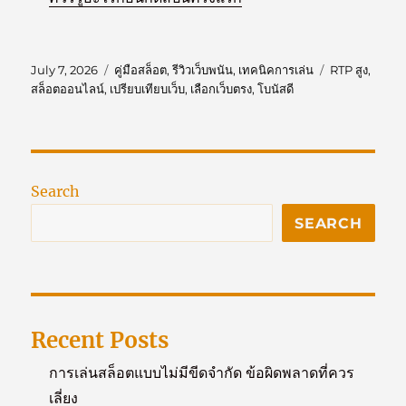
Posted
Categories
Tags
July 7, 2026
คู่มือสล็อต
,
รีวิวเว็บพนัน
,
เทคนิคการเล่น
RTP สูง
,
on
สล็อตออนไลน์
,
เปรียบเทียบเว็บ
,
เลือกเว็บตรง
,
โบนัสดี
Search
SEARCH
Recent Posts
การเล่นสล็อตแบบไม่มีขีดจำกัด ข้อผิดพลาดที่ควร
เลี่ยง