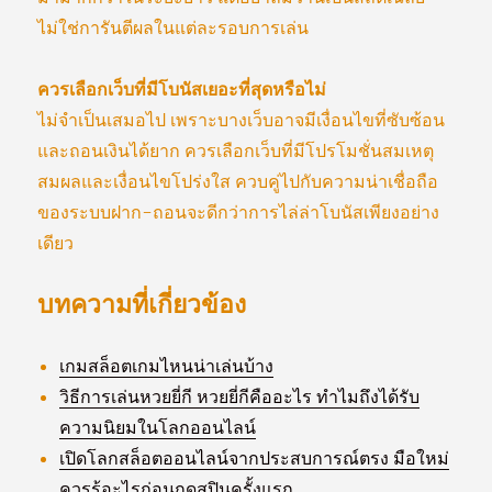
ไม่ใช่การันตีผลในแต่ละรอบการเล่น
ควรเลือกเว็บที่มีโบนัสเยอะที่สุดหรือไม่
ไม่จำเป็นเสมอไป เพราะบางเว็บอาจมีเงื่อนไขที่ซับซ้อน
และถอนเงินได้ยาก ควรเลือกเว็บที่มีโปรโมชั่นสมเหตุ
สมผลและเงื่อนไขโปร่งใส ควบคู่ไปกับความน่าเชื่อถือ
ของระบบฝาก-ถอนจะดีกว่าการไล่ล่าโบนัสเพียงอย่าง
เดียว
บทความที่เกี่ยวข้อง
เกมสล็อตเกมไหนน่าเล่นบ้าง
วิธีการเล่นหวยยี่กี หวยยี่กีคืออะไร ทำไมถึงได้รับ
ความนิยมในโลกออนไลน์
เปิดโลกสล็อตออนไลน์จากประสบการณ์ตรง มือใหม่
ควรรู้อะไรก่อนกดสปินครั้งแรก