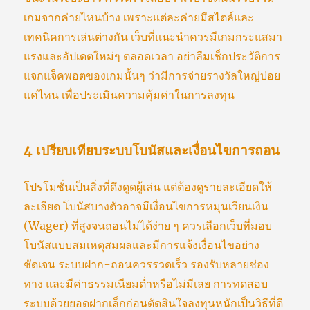
เกมจากค่ายไหนบ้าง เพราะแต่ละค่ายมีสไตล์และ
เทคนิคการเล่นต่างกัน เว็บที่แนะนำควรมีเกมกระแสมา
แรงและอัปเดตใหม่ๆ ตลอดเวลา อย่าลืมเช็กประวัติการ
แจกแจ็คพอตของเกมนั้นๆ ว่ามีการจ่ายรางวัลใหญ่บ่อย
แค่ไหน เพื่อประเมินความคุ้มค่าในการลงทุน
4 เปรียบเทียบระบบโบนัสและเงื่อนไขการถอน
โปรโมชั่นเป็นสิ่งที่ดึงดูดผู้เล่น แต่ต้องดูรายละเอียดให้
ละเอียด โบนัสบางตัวอาจมีเงื่อนไขการหมุนเวียนเงิน
(Wager) ที่สูงจนถอนไม่ได้ง่าย ๆ ควรเลือกเว็บที่มอบ
โบนัสแบบสมเหตุสมผลและมีการแจ้งเงื่อนไขอย่าง
ชัดเจน ระบบฝาก-ถอนควรรวดเร็ว รองรับหลายช่อง
ทาง และมีค่าธรรมเนียมต่ำหรือไม่มีเลย การทดสอบ
ระบบด้วยยอดฝากเล็กก่อนตัดสินใจลงทุนหนักเป็นวิธีที่ดี