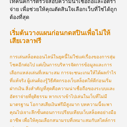
เทคนิคการตรวจสอบความน่าเชื่อถือและอัตรา
จ่าย เพื่อช่วยให้คุณตัดสินใจเลือกเว็บที่ใช่ได้ถูก
ต้องที่สุด
เริ่มต้นวางแผนก่อนกดสปินเพื่อไม่ให้
เสียเวลาฟรี
การเล่นสล็อตออนไลน์ในยุคนี้ไม่ใช่แค่เรื่องของการสุ่ม
โชคอีกต่อไป แต่เป็นการบริหารจัดการข้อมูลและการ
เลือกแหล่งเล่นที่เหมาะสม การจะชนะเกมให้ได้ผลกำไร
ที่แท้จริง ผู้เล่นต้องรู้วิธีคัดกรองเว็บสล็อตให้ดีก่อนเริ่ม
ฝากเงิน สิ่งสำคัญที่สุดคือความน่าเชื่อถือของระบบและ
อัตราจ่ายที่ยุติธรรม หากเราเข้าไปเล่นในเว็บที่ไม่มี
มาตรฐาน โอกาสเสียเงินฟรีมีสูงมาก บทความนี้จะพา
คุณไปเจาะลึกขั้นตอนการเปรียบเทียบเว็บสล็อตอย่างมือ
อาชีพ เพื่อให้คุณเลือกสนามรบที่เหมาะสมกับสไตล์การ