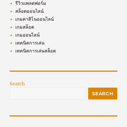
รีวิวแพลตฟอร์ม
สล็อตออนไลน์
เกมคาสิโนออนไลน์
เกมสล็อต
เกมออนไลน์
เทคนิคการเล่น
เทคนิคการเล่นสล็อต
Search
SEARCH