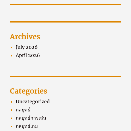
Archives
July 2026
April 2026
Categories
Uncategorized
กลยุทธ์
กลยุทธ์การเล่น
กลยุทธ์เกม