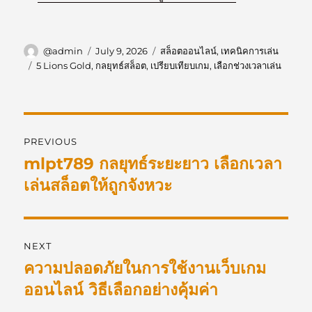
Author
Posted
Categories
@admin
July 9, 2026
สล็อตออนไลน์
,
เทคนิคการเล่น
on
Tags
5 Lions Gold
,
กลยุทธ์สล็อต
,
เปรียบเทียบเกม
,
เลือกช่วงเวลาเล่น
Post
PREVIOUS
navigation
mlpt789 กลยุทธ์ระยะยาว เลือกเวลา
Previous
post:
เล่นสล็อตให้ถูกจังหวะ
NEXT
ความปลอดภัยในการใช้งานเว็บเกม
Next
post:
ออนไลน์ วิธีเลือกอย่างคุ้มค่า