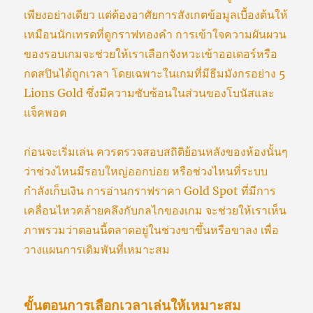
เพียงอย่างเดียว แต่ต้องอาศัยการสังเกตข้อมูลเบื้องต้นให้
เหมือนนักเทรดที่ดูกราฟทองคำ การเข้าใจความผันผวน
ของรอบเกมจะช่วยให้เราเลือกจังหวะเข้าออเดอร์หรือ
กดสปินได้ถูกเวลา โดยเฉพาะในเกมที่มีธีมมังกรอย่าง 5
Lions Gold ซึ่งมีความซับซ้อนในส่วนของโบนัสและ
แจ็คพอต
ก่อนจะเริ่มเล่น ควรตรวจสอบสถิติย้อนหลังของห้องนั้นๆ
ว่าช่วงไหนมีรอบใหญ่ออกบ่อย หรือช่วงไหนที่ระบบ
กำลังเก็บเงิน การอ่านกราฟราคา Gold Spot ที่มีการ
เคลื่อนไหวคล้ายคลึงกับกลไกของเกม จะช่วยให้เราเห็น
ภาพรวมว่าตอนนี้ตลาดอยู่ในช่วงขาขึ้นหรือขาลง เพื่อ
วางแผนการเดิมพันที่เหมาะสม
ขั้นตอนการเลือกเวลาเล่นให้เหมาะสม