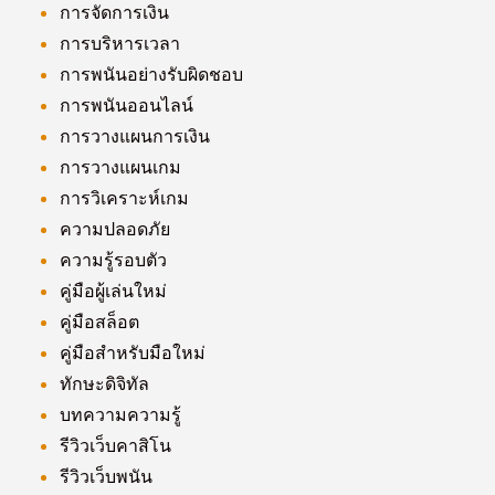
การจัดการเงิน
การบริหารเวลา
การพนันอย่างรับผิดชอบ
การพนันออนไลน์
การวางแผนการเงิน
การวางแผนเกม
การวิเคราะห์เกม
ความปลอดภัย
ความรู้รอบตัว
คู่มือผู้เล่นใหม่
คู่มือสล็อต
คู่มือสำหรับมือใหม่
ทักษะดิจิทัล
บทความความรู้
รีวิวเว็บคาสิโน
รีวิวเว็บพนัน