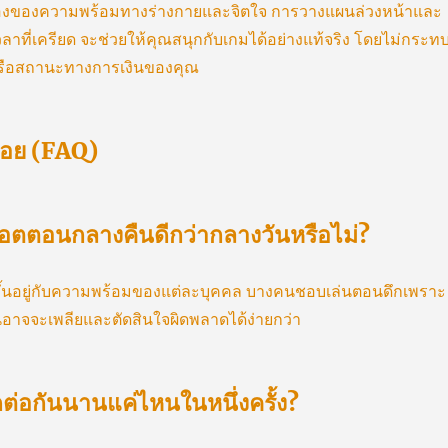
เรื่องของความพร้อมทางร่างกายและจิตใจ การวางแผนล่วงหน้าและ
วลาที่เครียด จะช่วยให้คุณสนุกกับเกมได้อย่างแท้จริง โดยไม่กระท
หรือสถานะทางการเงินของคุณ
่อย (FAQ)
็อตตอนกลางคืนดีกว่ากลางวันหรือไม่?
ขึ้นอยู่กับความพร้อมของแต่ละบุคคล บางคนชอบเล่นตอนดึกเพราะ
นอาจจะเพลียและตัดสินใจผิดพลาดได้ง่ายกว่า
ดต่อกันนานแค่ไหนในหนึ่งครั้ง?