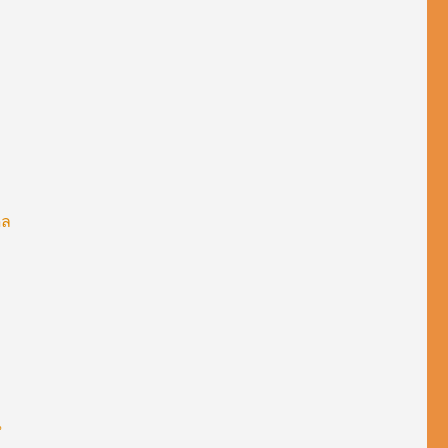
ุล
ม
ณ