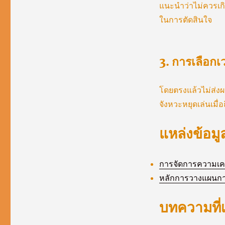
แนะนำว่าไม่ควรเกิน
ในการตัดสินใจ
3. การเลือก
โดยตรงแล้วไม่ส่งผ
จังหวะหยุดเล่นเมื่
แหล่งข้อมูล
การจัดการความเค
หลักการวางแผนกา
บทความที่เ