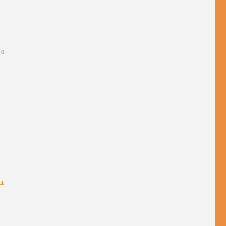
วง
า
น