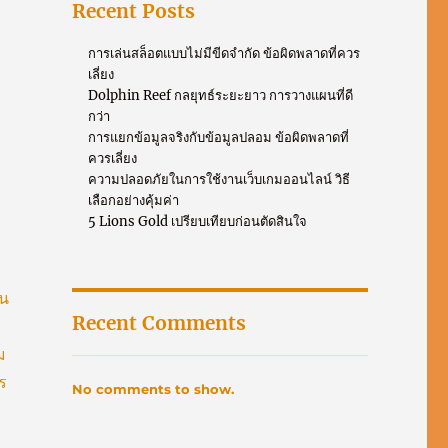
Recent Posts
การเล่นสล็อตแบบไม่มีขีดจำกัด ข้อผิดพลาดที่ควร
เลี่ยง
Dolphin Reef กลยุทธ์ระยะยาว การวางแผนที่ดี
กว่า
การแยกข้อมูลจริงกับข้อมูลปลอม ข้อผิดพลาดที่
ควรเลี่ยง
ความปลอดภัยในการใช้งานเว็บเกมออนไลน์ วิธี
เลือกอย่างคุ้มค่า
5 Lions Gold เปรียบเทียบก่อนตัดสินใจ
็น
Recent Comments
ม
ร
No comments to show.