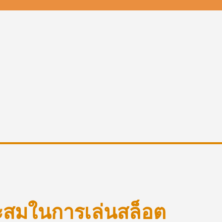
าะสมในการเล่นสล็อต