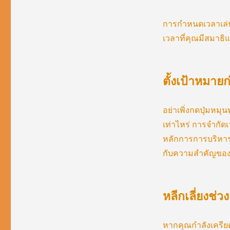
การกำหนดเวลาเล่นไ
เวลาที่คุณมีสมาธิแล
ตั้งเป้าหมาย
อย่าเพิ่งกดปุ่มหม
เท่าไหร่ การจำกัดเ
หลักการการบริหา
กับความสำคัญของ
หลีกเลี่ยงช่ว
หากคุณกำลังเครีย