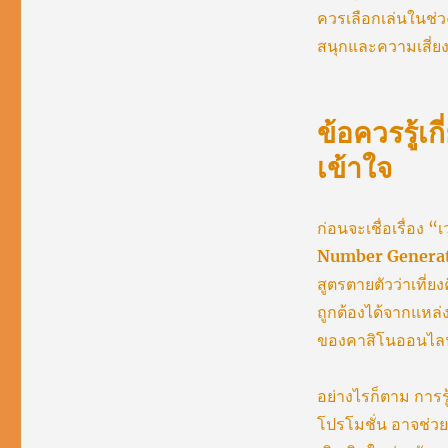
ควรเลือกเล่นในช่วง
สนุกและความเสี่ย
ข้อควรรู้เ
เข้าใจ
ก่อนจะเชื่อเรื่อง
Number Genera
สูตรตายตัวว่าเที
ถูกต้องได้จากแหล่
ของคาสิโนออนไลน์
อย่างไรก็ตาม การรู
โปรโมชั่น อาจช่วยใ