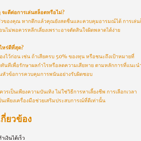
 จะดีต่อการเล่นสล็อตหรือไม่?
่นตัวของคุณ หากดึกแล้วคุณยังสดชื่นและควบคุมอารมณ์ได้ การเล่นก
นอนไม่พอควรหลีกเลี่ยงเพราะอาจตัดสินใจผิดพลาดได้ง่าย
หร่ดีที่สุด?
เองไว้ก่อน เช่น ถ้าเสียครบ 50% ของทุน หรือชนะถึงเป้าหมายที่
ดทันทีเพื่อรักษาผลกำไรหรือลดความเสียหาย ตามหลักการที่แนะน
นหัวข้อการควบคุมการพนันอย่างรับผิดชอบ
ตควรเป็นเพียงความบันเทิง ไม่ใช่วิธีการหาเลี้ยงชีพ การเลือกเวลา
็นเพียงเครื่องมือช่วยเสริมประสบการณ์ที่ดีเท่านั้น
กี่ยวข้อง
ำเงินได้เร็ว