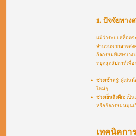
1. ปัจจัยทาง
แม้ว่าระบบสล็อตจะท
จำนวนมากอาจส่งผ
กิจกรรมพิเศษบางปร
หยุดสุดสัปดาห์เพื
ช่วงเช้าตรู่:
ผู้เล่
ใหม่ๆ
ช่วงเย็นถึงดึก:
เป็น
หรือกิจกรรมหมุนเว
เทคนิคการ