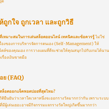
ยุด
ห้ถูกใจ ถูกเวลา และถูกวิธี
าที่เหมาะสมในการเล่นสล็อตออนไลน์ เทคนิคและข้อควรรู้
ไม่ใช่
ป็นเรื่องของการบริหารจัดการตนเอง (Self-Management) ให้
ไตล์ของคุณเอง การวางแผนที่ดีจะช่วยให้คุณสนุกไปกับเกมได้นาน
เรื่องเงินขาดมือ
่อย (FAQ)
ี่สล็อตออกแจ็คพอตบ่อยที่สุดไหม?
ิติยืนยันว่าเวลาใดเวลาหนึ่งจะออกรางวัลมากกว่ากัน เพราะระบบ
งที่มีผู้เล่นเยอะอาจมีกิจกรรมแจกรางวัลใหญ่เกิดขึ้นมากกว่า