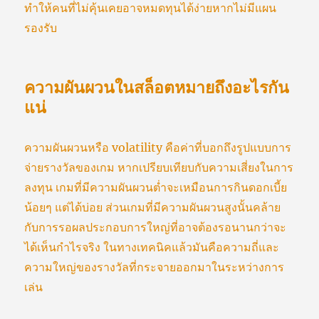
ทำให้คนที่ไม่คุ้นเคยอาจหมดทุนได้ง่ายหากไม่มีแผน
รองรับ
ความผันผวนในสล็อตหมายถึงอะไรกัน
แน่
ความผันผวนหรือ volatility คือค่าที่บอกถึงรูปแบบการ
จ่ายรางวัลของเกม หากเปรียบเทียบกับความเสี่ยงในการ
ลงทุน เกมที่มีความผันผวนต่ำจะเหมือนการกินดอกเบี้ย
น้อยๆ แต่ได้บ่อย ส่วนเกมที่มีความผันผวนสูงนั้นคล้าย
กับการรอผลประกอบการใหญ่ที่อาจต้องรอนานกว่าจะ
ได้เห็นกำไรจริง ในทางเทคนิคแล้วมันคือความถี่และ
ความใหญ่ของรางวัลที่กระจายออกมาในระหว่างการ
เล่น