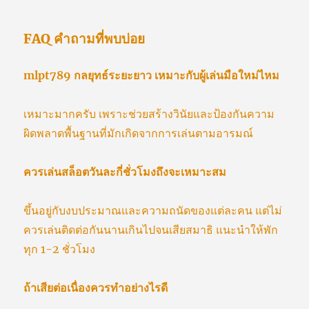
FAQ คำถามที่พบบ่อย
mlpt789 กลยุทธ์ระยะยาว เหมาะกับผู้เล่นมือใหม่ไหม
เหมาะมากครับ เพราะช่วยสร้างวินัยและป้องกันความ
ผิดพลาดพื้นฐานที่มักเกิดจากการเล่นตามอารมณ์
ควรเล่นสล็อตวันละกี่ชั่วโมงถึงจะเหมาะสม
ขึ้นอยู่กับงบประมาณและความถนัดของแต่ละคน แต่ไม่
ควรเล่นติดต่อกันนานเกินไปจนเสียสมาธิ แนะนำให้พัก
ทุก 1-2 ชั่วโมง
ถ้าเสียต่อเนื่องควรทำอย่างไรดี