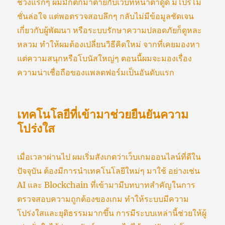
ช่วงแรกๆ ผมมักตกม้าตายกับเว็บที่หน้าตาดูดี มีโปรโม
ชั่นล่อใจ แต่พอตรวจสอบลึกๆ กลับไม่มีข้อมูลชัดเจน
เกี่ยวกับผู้พัฒนา หรือระบบรักษาความปลอดภัยก็ดูหละ
หลวม ทำให้ผมต้องเปลี่ยนวิธีคิดใหม่ จากที่เคยมองหา
แต่ความสนุกหรือโบนัสใหญ่ๆ ตอนนี้ผมจะมองเรื่อง
ความน่าเชื่อถือของแพลตฟอร์มเป็นอันดับแรก
เทคโนโลยีที่เข้ามาช่วยยืนยันความ
โปร่งใส
เมื่อเวลาผ่านไป ผมเริ่มสังเกตว่าเว็บเกมออนไลน์ที่ดีใน
ปัจจุบัน ต้องมีการนำเทคโนโลยีใหม่ๆ มาใช้ อย่างเช่น
AI และ Blockchain ที่เข้ามามีบทบาทสำคัญในการ
ตรวจสอบความถูกต้องของเกม ทำให้ระบบมีความ
โปร่งใสและยุติธรรมมากขึ้น การมีระบบเหล่านี้ช่วยให้ผู้