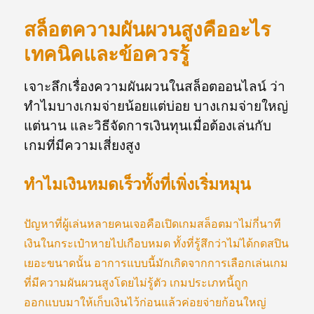
สล็อตความผันผวนสูงคืออะไร
เทคนิคและข้อควรรู้
เจาะลึกเรื่องความผันผวนในสล็อตออนไลน์ ว่า
ทำไมบางเกมจ่ายน้อยแต่บ่อย บางเกมจ่ายใหญ่
แต่นาน และวิธีจัดการเงินทุนเมื่อต้องเล่นกับ
เกมที่มีความเสี่ยงสูง
ทำไมเงินหมดเร็วทั้งที่เพิ่งเริ่มหมุน
ปัญหาที่ผู้เล่นหลายคนเจอคือเปิดเกมสล็อตมาไม่กี่นาที
เงินในกระเป๋าหายไปเกือบหมด ทั้งที่รู้สึกว่าไม่ได้กดสปิน
เยอะขนาดนั้น อาการแบบนี้มักเกิดจากการเลือกเล่นเกม
ที่มีความผันผวนสูงโดยไม่รู้ตัว เกมประเภทนี้ถูก
ออกแบบมาให้เก็บเงินไว้ก่อนแล้วค่อยจ่ายก้อนใหญ่