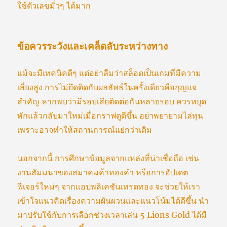
ใช้ตัวเลขมั่วๆ ได้มาก
ข้อควรระวังและเคล็ดลับระหว่างทาง
แม้จะมีเทคนิคดีๆ แต่อย่าลืมว่าสล็อตเป็นเกมที่มีความ
เสี่ยงสูง การไม่ยึดติดกับผลลัพธ์ในครั้งเดียวคือกุญแจ
สำคัญ หากพบว่ามีรอบเสียติดต่อกันหลายรอบ ควรหยุด
พักแล้วกลับมาใหม่เมื่อกราฟดูดีขึ้น อย่าพยายามไล่ทุน
เพราะอาจทำให้สถานการณ์แย่กว่าเดิม
นอกจากนี้ การศึกษาข้อมูลจากแหล่งที่น่าเชื่อถือ เช่น
งานสัมมนาของสมาคมค้าทองคำ หรือการอัปเดต
ฟีเจอร์ใหม่ๆ จากแอปพลิเคชันเทรดทอง จะช่วยให้เรา
เข้าใจแนวคิดเรื่องความผันผวนและแนวโน้มได้ดีขึ้น นำ
มาปรับใช้กับการเลือกช่วงเวลาเล่น 5 Lions Gold ได้มี