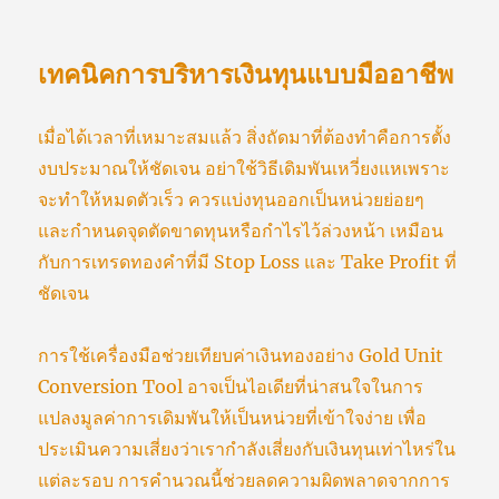
เทคนิคการบริหารเงินทุนแบบมืออาชีพ
เมื่อได้เวลาที่เหมาะสมแล้ว สิ่งถัดมาที่ต้องทำคือการตั้ง
งบประมาณให้ชัดเจน อย่าใช้วิธีเดิมพันเหวี่ยงแหเพราะ
จะทำให้หมดตัวเร็ว ควรแบ่งทุนออกเป็นหน่วยย่อยๆ
และกำหนดจุดตัดขาดทุนหรือกำไรไว้ล่วงหน้า เหมือน
กับการเทรดทองคำที่มี Stop Loss และ Take Profit ที่
ชัดเจน
การใช้เครื่องมือช่วยเทียบค่าเงินทองอย่าง Gold Unit
Conversion Tool อาจเป็นไอเดียที่น่าสนใจในการ
แปลงมูลค่าการเดิมพันให้เป็นหน่วยที่เข้าใจง่าย เพื่อ
ประเมินความเสี่ยงว่าเรากำลังเสี่ยงกับเงินทุนเท่าไหร่ใน
แต่ละรอบ การคำนวณนี้ช่วยลดความผิดพลาดจากการ