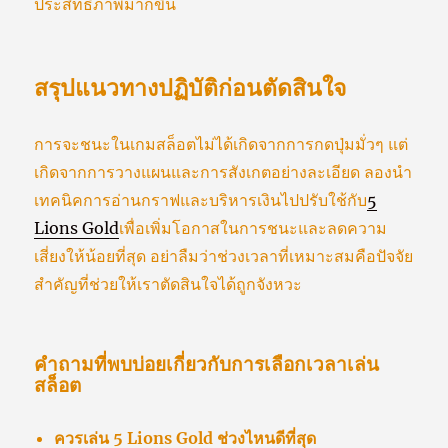
ประสิทธิภาพมากขึ้น
สรุปแนวทางปฏิบัติก่อนตัดสินใจ
การจะชนะในเกมสล็อตไม่ได้เกิดจากการกดปุ่มมั่วๆ แต่
เกิดจากการวางแผนและการสังเกตอย่างละเอียด ลองนำ
เทคนิคการอ่านกราฟและบริหารเงินไปปรับใช้กับ
5
Lions Gold
เพื่อเพิ่มโอกาสในการชนะและลดความ
เสี่ยงให้น้อยที่สุด อย่าลืมว่าช่วงเวลาที่เหมาะสมคือปัจจัย
สำคัญที่ช่วยให้เราตัดสินใจได้ถูกจังหวะ
คำถามที่พบบ่อยเกี่ยวกับการเลือกเวลาเล่น
สล็อต
ควรเล่น 5 Lions Gold ช่วงไหนดีที่สุด