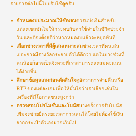
รายการต่อไปนี้ไปปรับใช้ดูครับ
กำหนดงบประมาณให้ชัดเจน
ควรแบ่งเงินสำหรับ
แต่ละเซสชันไม่ให้กระทบกับค่าใช้จ่ายในชีวิตประจำ
วัน และต้องตั้งสติว่าหากหมดงบแล้วจะหยุดทันที
เลือกช่วงเวลาที่มีผู้เล่นเหมาะสม
ช่วงเวลาที่คนเล่น
เยอะอาจมีรางวัลกระจายตัวได้ดีกว่า แต่ในบางช่วงที่
คนน้อยก็อาจเป็นจังหวะที่เราสามารถสะสมคะแนน
ได้ง่ายขึ้น
ศึกษาข้อมูลเกมก่อนตัดสินใจ
ดูอัตราการจ่ายคืนหรือ
RTP ของแต่ละเกมเพื่อให้มั่นใจว่าเราเลือกเล่นใน
เครื่องที่มีโอกาสชนะสูงกว่า
ตรวจสอบโปรโมชั่นและโบนัส
บางครั้งการรับโบนัส
เพิ่มจะช่วยยืดระยะเวลาการเล่นได้โดยไม่ต้องใช้เงิน
จากกระเป๋าตัวเองมากเกินไป