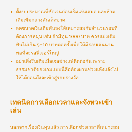
ตั้งงบประมาณที่ชัดเจนก่อนเริ่มเล่นเสมอ และห้าม
เติมเพิ่มกลางคันเด็ดขาด
ลดขนาดเงินเดิมพันลงให้เหมาะสมกับจำนวนรอบที่
ต้องการหมุน เช่น ถ้ามีทุน 1000 บาท ควรแบ่งเดิม
พันไม่เกิน 5-10 บาทต่อครั้งเพื่อให้มีรอบเล่นนาน
พอที่จะรอฟีเจอร์ใหญ่
อย่าเพิ่งรีบเติมเมื่อเจอช่วงแพ้ติดต่อกัน เพราะ
ธรรมชาติของเกมแบบนี้คือต้องผ่านช่วงแห้งแล้งไป
ให้ได้ก่อนถึงจะเข้าสู่รอบรางวัล
เทคนิคการเลือกเวลาและจังหวะเข้า
เล่น
นอกจากเรื่องเงินทุนแล้ว การเลือกช่วงเวลาที่เหมาะสม