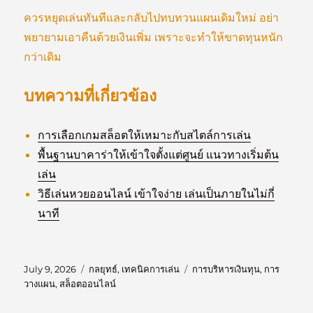
ควรหยุดเล่นทันทีและกลับไปทบทวนแผนเดิมใหม่ อย่า
พยายามเอาคืนด้วยเงินเพิ่ม เพราะจะทำให้ขาดทุนหนัก
กว่าเดิม
บทความที่เกี่ยวข้อง
การเลือกเกมสล็อตให้เหมาะกับสไตล์การเล่น
พื้นฐานบาคาร่าให้เข้าใจตั้งแต่ศูนย์ แนวทางเริ่มต้น
เล่น
วิธีเล่นหวยออนไลน์ เข้าใจง่าย เล่นเป็นภายในไม่กี่
นาที
Posted
Categories
Tags
July 9, 2026
กลยุทธ์
,
เทคนิคการเล่น
การบริหารเงินทุน
,
การ
on
วางแผน
,
สล็อตออนไลน์