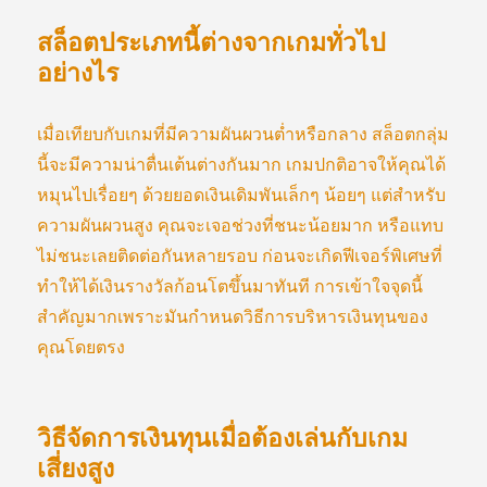
สล็อตประเภทนี้ต่างจากเกมทั่วไป
อย่างไร
เมื่อเทียบกับเกมที่มีความผันผวนต่ำหรือกลาง สล็อตกลุ่ม
นี้จะมีความน่าตื่นเต้นต่างกันมาก เกมปกติอาจให้คุณได้
หมุนไปเรื่อยๆ ด้วยยอดเงินเดิมพันเล็กๆ น้อยๆ แต่สำหรับ
ความผันผวนสูง คุณจะเจอช่วงที่ชนะน้อยมาก หรือแทบ
ไม่ชนะเลยติดต่อกันหลายรอบ ก่อนจะเกิดฟีเจอร์พิเศษที่
ทำให้ได้เงินรางวัลก้อนโตขึ้นมาทันที การเข้าใจจุดนี้
สำคัญมากเพราะมันกำหนดวิธีการบริหารเงินทุนของ
คุณโดยตรง
วิธีจัดการเงินทุนเมื่อต้องเล่นกับเกม
เสี่ยงสูง