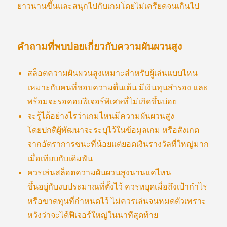
ยาวนานขึ้นและสนุกไปกับเกมโดยไม่เครียดจนเกินไป
คำถามที่พบบ่อยเกี่ยวกับความผันผวนสูง
สล็อตความผันผวนสูงเหมาะสำหรับผู้เล่นแบบไหน
เหมาะกับคนที่ชอบความตื่นเต้น มีเงินทุนสำรอง และ
พร้อมจะรอคอยฟีเจอร์พิเศษที่ไม่เกิดขึ้นบ่อย
จะรู้ได้อย่างไรว่าเกมไหนมีความผันผวนสูง
โดยปกติผู้พัฒนาจะระบุไว้ในข้อมูลเกม หรือสังเกต
จากอัตราการชนะที่น้อยแต่ยอดเงินรางวัลที่ใหญ่มาก
เมื่อเทียบกับเดิมพัน
ควรเล่นสล็อตความผันผวนสูงนานแค่ไหน
ขึ้นอยู่กับงบประมาณที่ตั้งไว้ ควรหยุดเมื่อถึงเป้ากำไร
หรือขาดทุนที่กำหนดไว้ ไม่ควรเล่นจนหมดตัวเพราะ
หวังว่าจะได้ฟีเจอร์ใหญ่ในนาทีสุดท้าย