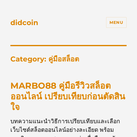
didcoin
MENU
Category:
คู่มือสล็อต
MARBO88 คู่มือรีวิวสล็อต
ออนไลน์ เปรียบเทียบก่อนตัดสิน
ใจ
บทความแนะนำวิธีการเปรียบเทียบและเลือก
เว็บไซต์สล็อตออนไลน์อย่างละเอียด พร้อม