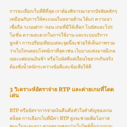
การจะเลือกเว็บที่ดีที่สุด เราต้องพิจารณาจากปัจจัยหลักๆ
เหมือนกับการให้คะแนนในหลายด้าน ได้แก่ ความน่า
เชื่อถือ ระบบฝาก-ถอน เกมที่มีให้เลือก โบนัสและโปร
โมชั่น ความสะดวกในการใช้งาน และระบบบริการ
ลูกค้า การเปรียบเทียบแต่ละจุดนี้จะช่วยให้เห็นภาพรวม
ว่าเว็บไหนตอบโจทย์เราที่สุด เช่น เว็บบางแห่งอาจมีเกม
เยอะแต่ถอนเงินช้า หรือโบนัสดีแต่เงื่อนไขยากเกินจริง
ต้องชั่งน้ำหนักระหว่างข้อดีและข้อเสียให้ดี
3 วิเคราะห์อัตราจ่าย RTP และค่ายเกมที่โดด
เด่น
RTP หรืออัตราการจ่ายเงินคืนคือหัวใจสำคัญของเกม
สล็อต การเลือกเว็บที่มีค่า RTP สูงจะช่วยเพิ่มโอกาส
ชนะในระยะยาว ควรตรวจสอบว่าเว็บไซต์นั้นรวบรวม