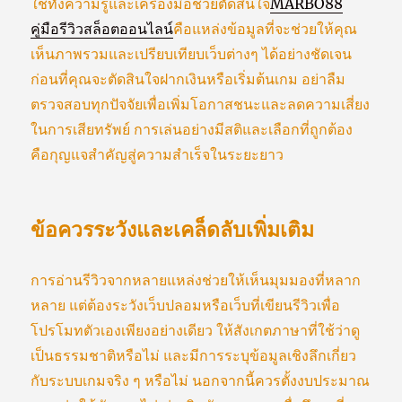
ใช้ทั้งความรู้และเครื่องมือช่วยตัดสินใจ
MARBO88
คู่มือรีวิวสล็อตออนไลน์
คือแหล่งข้อมูลที่จะช่วยให้คุณ
เห็นภาพรวมและเปรียบเทียบเว็บต่างๆ ได้อย่างชัดเจน
ก่อนที่คุณจะตัดสินใจฝากเงินหรือเริ่มต้นเกม อย่าลืม
ตรวจสอบทุกปัจจัยเพื่อเพิ่มโอกาสชนะและลดความเสี่ยง
ในการเสียทรัพย์ การเล่นอย่างมีสติและเลือกที่ถูกต้อง
คือกุญแจสำคัญสู่ความสำเร็จในระยะยาว
ข้อควรระวังและเคล็ดลับเพิ่มเติม
การอ่านรีวิวจากหลายแหล่งช่วยให้เห็นมุมมองที่หลาก
หลาย แต่ต้องระวังเว็บปลอมหรือเว็บที่เขียนรีวิวเพื่อ
โปรโมทตัวเองเพียงอย่างเดียว ให้สังเกตภาษาที่ใช้ว่าดู
เป็นธรรมชาติหรือไม่ และมีการระบุข้อมูลเชิงลึกเกี่ยว
กับระบบเกมจริง ๆ หรือไม่ นอกจากนี้ควรตั้งงบประมาณ