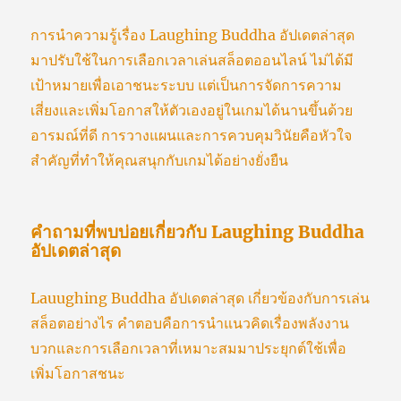
การนำความรู้เรื่อง Laughing Buddha อัปเดตล่าสุด
มาปรับใช้ในการเลือกเวลาเล่นสล็อตออนไลน์ ไม่ได้มี
เป้าหมายเพื่อเอาชนะระบบ แต่เป็นการจัดการความ
เสี่ยงและเพิ่มโอกาสให้ตัวเองอยู่ในเกมได้นานขึ้นด้วย
อารมณ์ที่ดี การวางแผนและการควบคุมวินัยคือหัวใจ
สำคัญที่ทำให้คุณสนุกกับเกมได้อย่างยั่งยืน
คำถามที่พบบ่อยเกี่ยวกับ Laughing Buddha
อัปเดตล่าสุด
Lauughing Buddha อัปเดตล่าสุด เกี่ยวข้องกับการเล่น
สล็อตอย่างไร คำตอบคือการนำแนวคิดเรื่องพลังงาน
บวกและการเลือกเวลาที่เหมาะสมมาประยุกต์ใช้เพื่อ
เพิ่มโอกาสชนะ