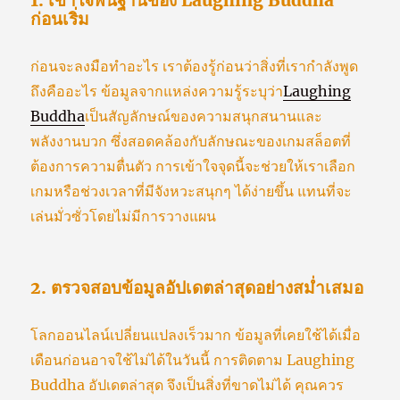
1. เข้าใจพื้นฐานของ Laughing Buddha
ก่อนเริ่ม
ก่อนจะลงมือทำอะไร เราต้องรู้ก่อนว่าสิ่งที่เรากำลังพูด
ถึงคืออะไร ข้อมูลจากแหล่งความรู้ระบุว่า
Laughing
Buddha
เป็นสัญลักษณ์ของความสนุกสนานและ
พลังงานบวก ซึ่งสอดคล้องกับลักษณะของเกมสล็อตที่
ต้องการความตื่นตัว การเข้าใจจุดนี้จะช่วยให้เราเลือก
เกมหรือช่วงเวลาที่มีจังหวะสนุกๆ ได้ง่ายขึ้น แทนที่จะ
เล่นมั่วซั่วโดยไม่มีการวางแผน
2. ตรวจสอบข้อมูลอัปเดตล่าสุดอย่างสม่ำเสมอ
โลกออนไลน์เปลี่ยนแปลงเร็วมาก ข้อมูลที่เคยใช้ได้เมื่อ
เดือนก่อนอาจใช้ไม่ได้ในวันนี้ การติดตาม Laughing
Buddha อัปเดตล่าสุด จึงเป็นสิ่งที่ขาดไม่ได้ คุณควร