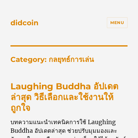
didcoin
MENU
Category:
กลยุทธ์การเล่น
Laughing Buddha อัปเดต
ล่าสุด วิธีเลือกและใช้งานให้
ถูกใจ
บทความแนะนำเทคนิคการใช้ Laughing
Buddha อัปเดตล่าสุด ช่วยปรับมุมมองและ