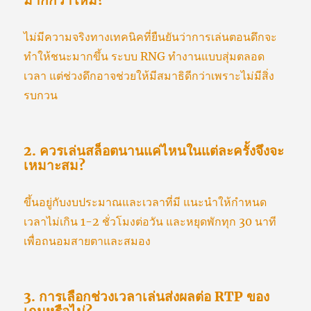
มากกว่าไหม?
ไม่มีความจริงทางเทคนิคที่ยืนยันว่าการเล่นตอนดึกจะ
ทำให้ชนะมากขึ้น ระบบ RNG ทำงานแบบสุ่มตลอด
เวลา แต่ช่วงดึกอาจช่วยให้มีสมาธิดีกว่าเพราะไม่มีสิ่ง
รบกวน
2. ควรเล่นสล็อตนานแค่ไหนในแต่ละครั้งจึงจะ
เหมาะสม?
ขึ้นอยู่กับงบประมาณและเวลาที่มี แนะนำให้กำหนด
เวลาไม่เกิน 1-2 ชั่วโมงต่อวัน และหยุดพักทุก 30 นาที
เพื่อถนอมสายตาและสมอง
3. การเลือกช่วงเวลาเล่นส่งผลต่อ RTP ของ