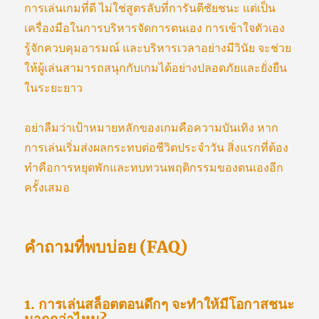
การเล่นเกมที่ดี ไม่ใช่สูตรลับที่การันตีชัยชนะ แต่เป็น
เครื่องมือในการบริหารจัดการตนเอง การเข้าใจตัวเอง
รู้จักควบคุมอารมณ์ และบริหารเวลาอย่างมีวินัย จะช่วย
ให้ผู้เล่นสามารถสนุกกับเกมได้อย่างปลอดภัยและยั่งยืน
ในระยะยาว
อย่าลืมว่าเป้าหมายหลักของเกมคือความบันเทิง หาก
การเล่นเริ่มส่งผลกระทบต่อชีวิตประจำวัน สิ่งแรกที่ต้อง
ทำคือการหยุดพักและทบทวนพฤติกรรมของตนเองอีก
ครั้งเสมอ
คำถามที่พบบ่อย (FAQ)
1. การเล่นสล็อตตอนดึกๆ จะทำให้มีโอกาสชนะ