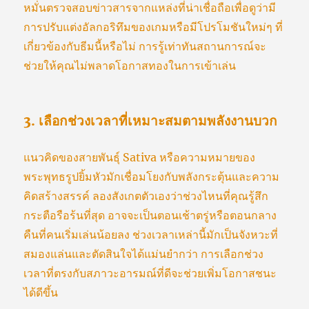
หมั่นตรวจสอบข่าวสารจากแหล่งที่น่าเชื่อถือเพื่อดูว่ามี
การปรับแต่งอัลกอริทึมของเกมหรือมีโปรโมชันใหม่ๆ ที่
เกี่ยวข้องกับธีมนี้หรือไม่ การรู้เท่าทันสถานการณ์จะ
ช่วยให้คุณไม่พลาดโอกาสทองในการเข้าเล่น
3. เลือกช่วงเวลาที่เหมาะสมตามพลังงานบวก
แนวคิดของสายพันธุ์ Sativa หรือความหมายของ
พระพุทธรูปยิ้มหัวมักเชื่อมโยงกับพลังกระตุ้นและความ
คิดสร้างสรรค์ ลองสังเกตตัวเองว่าช่วงไหนที่คุณรู้สึก
กระตือรือร้นที่สุด อาจจะเป็นตอนเช้าตรู่หรือตอนกลาง
คืนที่คนเริ่มเล่นน้อยลง ช่วงเวลาเหล่านี้มักเป็นจังหวะที่
สมองแล่นและตัดสินใจได้แม่นยำกว่า การเลือกช่วง
เวลาที่ตรงกับสภาวะอารมณ์ที่ดีจะช่วยเพิ่มโอกาสชนะ
ได้ดีขึ้น