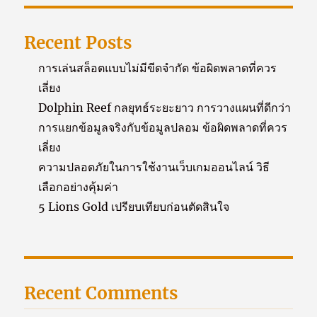
Recent Posts
การเล่นสล็อตแบบไม่มีขีดจำกัด ข้อผิดพลาดที่ควร
เลี่ยง
Dolphin Reef กลยุทธ์ระยะยาว การวางแผนที่ดีกว่า
การแยกข้อมูลจริงกับข้อมูลปลอม ข้อผิดพลาดที่ควร
เลี่ยง
ความปลอดภัยในการใช้งานเว็บเกมออนไลน์ วิธี
เลือกอย่างคุ้มค่า
5 Lions Gold เปรียบเทียบก่อนตัดสินใจ
Recent Comments