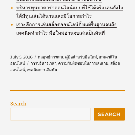
บริหารทุนบาคาร่าออนไลน์แบบที่ใช้ได้จริง เล่นยังไง
ให้มีทุนเล่นได้นานและมีโอกาสกำไร
เจาะลึกการเล่นสล็อตออนไลน์ตั้งแต่พื้นฐานจนถึง
เทคนิคทำกำไร มือใหม่อ่านจบเล่นเป็นทันที
Posted
Categories
July 5, 2026
กลยุทธ์การเล่น
,
คู่มือสำหรับมือใหม่
,
เกมคาสิโน
on
Tags
ออนไลน์
การบริหารเวลา
,
ความรับผิดชอบในการเล่นเกม
,
สล็อต
ออนไลน์
,
เทคนิคการเดิมพัน
Search
SEARCH