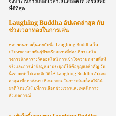
จังหวะในการเลือกเวลาเล่นสล็อตให้ได้ผลลัพธ์
ที่ดีที่สุด
Laughing Buddha อัปเดตล่าสุด กับ
ช่วงเวลาทองในการเล่น
หลายคนอาจคุ้นเคยกับชื่อ Laughing Buddha ใน
บริบทของสายพันธุ์พืชหรือสถานที่ท่องเที่ยว แต่ใน
วงการนักล่ารางวัลออนไลน์ การเข้าใจความหมายที่แท้
จริงและการนำข้อมูลมาประยุกต์ใช้คือกุญแจสำคัญ วัน
นี้เราจะพาไปเจาะลึกวิธีใช้ Laughing Buddha อัปเดต
ล่าสุด เพื่อหาจังหวะที่เหมาะสมในการเล่นสล็อตให้ได้
ผลดี โดยเน้นไปที่การเลือกช่วงเวลาและเทคนิคการ
สังเกตการณ์