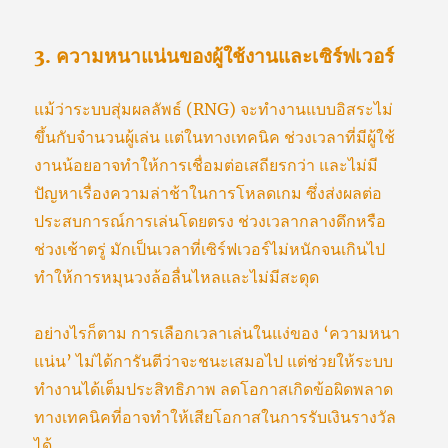
3. ความหนาแน่นของผู้ใช้งานและเซิร์ฟเวอร์
แม้ว่าระบบสุ่มผลลัพธ์ (RNG) จะทำงานแบบอิสระไม่
ขึ้นกับจำนวนผู้เล่น แต่ในทางเทคนิค ช่วงเวลาที่มีผู้ใช้
งานน้อยอาจทำให้การเชื่อมต่อเสถียรกว่า และไม่มี
ปัญหาเรื่องความล่าช้าในการโหลดเกม ซึ่งส่งผลต่อ
ประสบการณ์การเล่นโดยตรง ช่วงเวลากลางดึกหรือ
ช่วงเช้าตรู่ มักเป็นเวลาที่เซิร์ฟเวอร์ไม่หนักจนเกินไป
ทำให้การหมุนวงล้อลื่นไหลและไม่มีสะดุด
อย่างไรก็ตาม การเลือกเวลาเล่นในแง่ของ ‘ความหนา
แน่น’ ไม่ได้การันตีว่าจะชนะเสมอไป แต่ช่วยให้ระบบ
ทำงานได้เต็มประสิทธิภาพ ลดโอกาสเกิดข้อผิดพลาด
ทางเทคนิคที่อาจทำให้เสียโอกาสในการรับเงินรางวัล
ได้