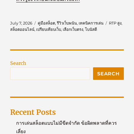
Posted
Categories
Tags
July 7, 2026
คู่มือสล็อต
,
รีวิวเว็บพนัน
,
เทคนิคการเล่น
RTP สูง
,
on
สล็อตออนไลน์
,
เปรียบเทียบเว็บ
,
เลือกเว็บตรง
,
โบนัสดี
Search
SEARCH
Recent Posts
การเล่นสล็อตแบบไม่มีขีดจำกัด ข้อผิดพลาดที่ควร
เลี่ยง