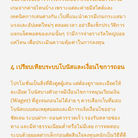
เกมจากค่ายไหนบ้าง เพราะแต่ละค่ายมีสไตล์และ
เทคนิคการเล่นต่างกัน เว็บที่แนะนำควรมีเกมกระแสมา
แรงและอัปเดตใหม่ๆ ตลอดเวลา อย่าลืมเช็กประวัติการ
แจกแจ็คพอตของเกมนั้นๆ ว่ามีการจ่ายรางวัลใหญ่บ่อย
แค่ไหน เพื่อประเมินความคุ้มค่าในการลงทุน
4 เปรียบเทียบระบบโบนัสและเงื่อนไขการถอน
โปรโมชั่นเป็นสิ่งที่ดึงดูดผู้เล่น แต่ต้องดูรายละเอียดให้
ละเอียด โบนัสบางตัวอาจมีเงื่อนไขการหมุนเวียนเงิน
(Wager) ที่สูงจนถอนไม่ได้ง่าย ๆ ควรเลือกเว็บที่มอบ
โบนัสแบบสมเหตุสมผลและมีการแจ้งเงื่อนไขอย่าง
ชัดเจน ระบบฝาก-ถอนควรรวดเร็ว รองรับหลายช่อง
ทาง และมีค่าธรรมเนียมต่ำหรือไม่มีเลย การทดสอบ
ระบบด้วยยอดฝากเล็กก่อนตัดสินใจลงทุนหนักเป็นวิธีที่ดี