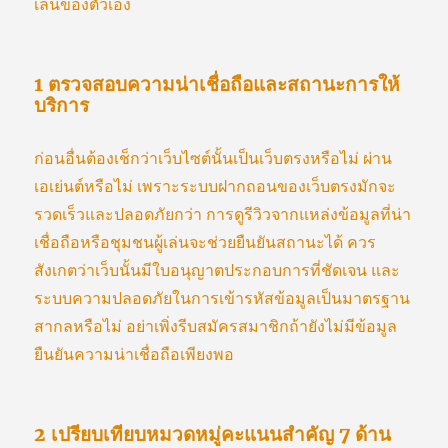
เล่นของตัวเอง
1 ตรวจสอบความน่าเชื่อถือและสถานะการให้
บริการ
ก่อนอื่นต้องเช็กว่าเว็บไซต์นั้นเป็นเว็บตรงหรือไม่ ผ่าน
เอเย่นต์หรือไม่ เพราะระบบฝากถอนของเว็บตรงมักจะ
รวดเร็วและปลอดภัยกว่า การดูรีวิวจากแหล่งข้อมูลที่น่า
เชื่อถือหรือชุมชนผู้เล่นจะช่วยยืนยันสถานะได้ ควร
สังเกตว่าเว็บนั้นมีใบอนุญาตประกอบการที่ชัดเจน และ
ระบบความปลอดภัยในการเข้ารหัสข้อมูลเป็นมาตรฐาน
สากลหรือไม่ อย่าเพิ่งรีบสมัครสมาชิกถ้ายังไม่มีข้อมูล
ยืนยันความน่าเชื่อถือเพียงพอ
2 เปรียบเทียบหมวดหมู่คะแนนสำคัญ 7 ด้าน