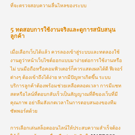
ที่จะตรวจสอบความลื่นไหลของระบบ
5 ทดสอบการใช้งานจริงและดูการสนับสนุน
ลูกค้า
เมื่อเลือกเว็บได้แล้ว ควรลองเข้าสู่ระบบและทดลองใช้
งานดูว่าหน้าเว็บไซต์ออกแบบมาง่ายต่อการใช้งานหรือ
ไม่ บนมือถือหรือคอมพิวเตอร์ก็ควรแสดงผลได้ดี ฟีเจอร์
ต่างๆ ต้องเข้าถึงได้ง่าย หากมีปัญหาเกิดขึ้น ระบบ
บริการลูกค้าต้องพร้อมช่วยเหลือตลอดเวลา การมีแชท
สดหรือไลน์ที่ตอบกลับเร็วเป็นสัญญาณที่ดีของเว็บที่มี
คุณภาพ อย่าลืมสังเกตเวลาในการตอบสนองของทีม
ซัพพอร์ตด้วย
การเลือกเล่นสล็อตออนไลน์ให้ประสบความสำเร็จต้อง