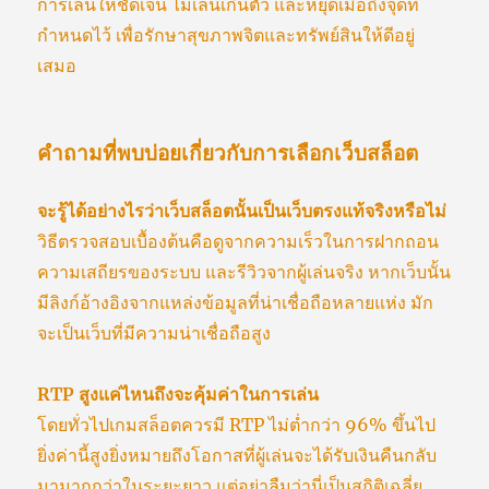
การเล่นให้ชัดเจน ไม่เล่นเกินตัว และหยุดเมื่อถึงจุดที่
กำหนดไว้ เพื่อรักษาสุขภาพจิตและทรัพย์สินให้ดีอยู่
เสมอ
คำถามที่พบบ่อยเกี่ยวกับการเลือกเว็บสล็อต
จะรู้ได้อย่างไรว่าเว็บสล็อตนั้นเป็นเว็บตรงแท้จริงหรือไม่
วิธีตรวจสอบเบื้องต้นคือดูจากความเร็วในการฝากถอน
ความเสถียรของระบบ และรีวิวจากผู้เล่นจริง หากเว็บนั้น
มีลิงก์อ้างอิงจากแหล่งข้อมูลที่น่าเชื่อถือหลายแห่ง มัก
จะเป็นเว็บที่มีความน่าเชื่อถือสูง
RTP สูงแค่ไหนถึงจะคุ้มค่าในการเล่น
โดยทั่วไปเกมสล็อตควรมี RTP ไม่ต่ำกว่า 96% ขึ้นไป
ยิ่งค่านี้สูงยิ่งหมายถึงโอกาสที่ผู้เล่นจะได้รับเงินคืนกลับ
มามากกว่าในระยะยาว แต่อย่าลืมว่านี่เป็นสถิติเฉลี่ย