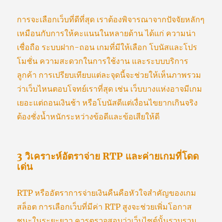
การจะเลือกเว็บที่ดีที่สุด เราต้องพิจารณาจากปัจจัยหลักๆ
เหมือนกับการให้คะแนนในหลายด้าน ได้แก่ ความน่า
เชื่อถือ ระบบฝาก-ถอน เกมที่มีให้เลือก โบนัสและโปร
โมชั่น ความสะดวกในการใช้งาน และระบบบริการ
ลูกค้า การเปรียบเทียบแต่ละจุดนี้จะช่วยให้เห็นภาพรวม
ว่าเว็บไหนตอบโจทย์เราที่สุด เช่น เว็บบางแห่งอาจมีเกม
เยอะแต่ถอนเงินช้า หรือโบนัสดีแต่เงื่อนไขยากเกินจริง
ต้องชั่งน้ำหนักระหว่างข้อดีและข้อเสียให้ดี
3 วิเคราะห์อัตราจ่าย RTP และค่ายเกมที่โดด
เด่น
RTP หรืออัตราการจ่ายเงินคืนคือหัวใจสำคัญของเกม
สล็อต การเลือกเว็บที่มีค่า RTP สูงจะช่วยเพิ่มโอกาส
ชนะในระยะยาว ควรตรวจสอบว่าเว็บไซต์นั้นรวบรวม