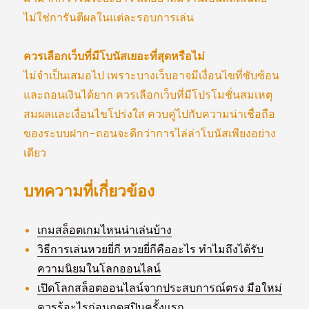
ไม่ใช่การันตีผลในแต่ละรอบการเล่น
ควรเลือกเว็บที่มีโบนัสเยอะที่สุดหรือไม่
ไม่จำเป็นเสมอไป เพราะบางเว็บอาจมีเงื่อนไขที่ซับซ้อน
และถอนเงินได้ยาก ควรเลือกเว็บที่มีโปรโมชั่นสมเหตุ
สมผลและเงื่อนไขโปร่งใส ควบคู่ไปกับความน่าเชื่อถือ
ของระบบฝาก-ถอนจะดีกว่าการไล่ล่าโบนัสเพียงอย่าง
เดียว
บทความที่เกี่ยวข้อง
เกมสล็อตเกมไหนน่าเล่นบ้าง
วิธีการเล่นหวยยี่กี หวยยี่กีคืออะไร ทำไมถึงได้รับ
ความนิยมในโลกออนไลน์
เปิดโลกสล็อตออนไลน์จากประสบการณ์ตรง มือใหม่
ควรรู้อะไรก่อนกดสปินครั้งแรก