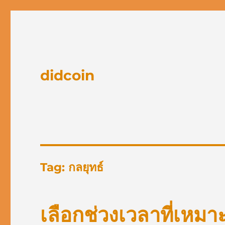
didcoin
Tag:
กลยุทธ์
เลือกช่วงเวลาที่เหม