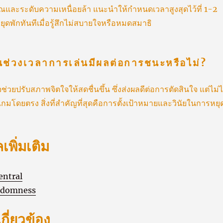
าณและระดับความเหนื่อยล้า แนะนำให้กำหนดเวลาสูงสุดไว้ที่ 1-2
ยุดพักทันทีเมื่อรู้สึกไม่สบายใจหรือหมดสมาธิ
ยนช่วงเวลาการเล่นมีผลต่อการชนะหรือไม่?
่วยปรับสภาพจิตใจให้สดชื่นขึ้น ซึ่งส่งผลดีต่อการตัดสินใจ แต่ไม่ไ
เกมโดยตรง สิ่งที่สำคัญที่สุดคือการตั้งเป้าหมายและวินัยในการหยุ
เพิ่มเติม
entral
ndomness
กี่ยวข้อง