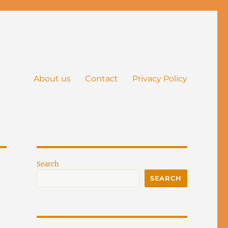
About us
Contact
Privacy Policy
Search
SEARCH