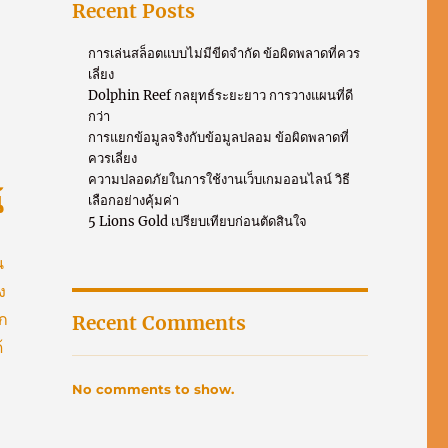
Recent Posts
การเล่นสล็อตแบบไม่มีขีดจำกัด ข้อผิดพลาดที่ควร
เลี่ยง
Dolphin Reef กลยุทธ์ระยะยาว การวางแผนที่ดี
กว่า
การแยกข้อมูลจริงกับข้อมูลปลอม ข้อผิดพลาดที่
ควรเลี่ยง
ความปลอดภัยในการใช้งานเว็บเกมออนไลน์ วิธี
์
เลือกอย่างคุ้มค่า
5 Lions Gold เปรียบเทียบก่อนตัดสินใจ
น
ง
อก
Recent Comments
้
No comments to show.