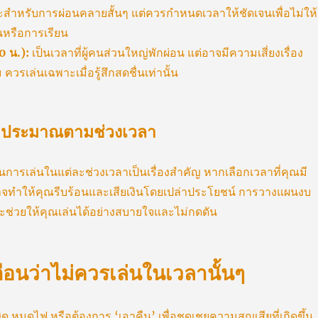
สำหรับการผ่อนคลายสั้นๆ แต่ควรกำหนดเวลาให้ชัดเจนเพื่อไม่ให้
หรือการเรียน
0 น.):
เป็นเวลาที่ผู้คนส่วนใหญ่พักผ่อน แต่อาจมีความเสี่ยงเรื่อง
ควรเล่นเฉพาะเมื่อรู้สึกสดชื่นเท่านั้น
บประมาณตามช่วงเวลา
ารเล่นในแต่ละช่วงเวลาเป็นเรื่องสำคัญ หากเลือกเวลาที่คุณมี
าจทำให้คุณรีบร้อนและเสียเงินโดยเปล่าประโยชน์ การวางแผนงบ
ช่วยให้คุณเล่นได้อย่างสบายใจและไม่กดดัน
อนว่าไม่ควรเล่นในเวลานั้นๆ
ิด หมดไฟ หรือต้องการ ‘เอาคืน’ เพื่อชดเชยความสูญเสียที่เกิดขึ้น