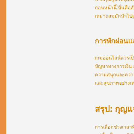
ก่อนหน้านี้ นั่นค
เหมาะสมมักนำไปสู่
การพักผ่อนแ
เกมออนไลน์ควรเป็
ปัญหาทางการเงิน ก
ความสนุกและความ
และสุขภาพอย่างเ
สรุป: กุญแ
การเลือกช่วงเวลาท