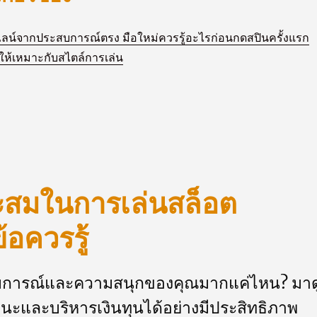
ลน์จากประสบการณ์ตรง มือใหม่ควรรู้อะไรก่อนกดสปินครั้งแรก
ให้เหมาะกับสไตล์การเล่น
าะสมในการเล่นสล็อต
อควรรู้
สบการณ์และความสนุกของคุณมากแค่ไหน? มาด
ชนะและบริหารเงินทุนได้อย่างมีประสิทธิภาพ