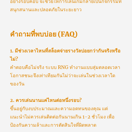
อย่างรอบคอบ จะช่วยให้การเล่นเกมกลายเป็นกิจกรรมที่
สนุกสนานและปลอดภัยในระยะยาว
คำถามที่พบบ่อย (FAQ)
1. มีช่วงเวลาไหนที่สล็อตจ่ายรางวัลบ่อยกว่ากันจริงหรือ
ไม่?
คำตอบคือไม่จริง ระบบ RNG ทำงานแบบสุ่มตลอดเวลา
โอกาสชนะจึงเท่าเทียมกันไม่ว่าจะเล่นในช่วงเวลาใด
ของวัน
2. ควรเล่นนานแค่ไหนต่อหนึ่งรอบ?
ขึ้นอยู่กับงบประมาณและความอดทนของคุณ แต่
แนะนำไม่ควรเล่นติดต่อกันนานเกิน 1-2 ชั่วโมง เพื่อ
ป้องกันความล้าและการตัดสินใจที่ผิดพลาด