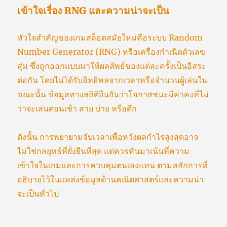
เข้าใจเรื่อง RNG และความน่าจะเป็น
หัวใจสำคัญของเกมสล็อตสมัยใหม่คือระบบ Random
Number Generator (RNG) หรือเครื่องกำเนิดตัวเลข
สุ่ม ซึ่งถูกออกแบบมาให้ผลลัพธ์ของแต่ละครั้งเป็นอิสระ
ต่อกัน โดยไม่ได้รับอิทธิพลจากเวลาหรือจำนวนผู้เล่นใน
ขณะนั้น ข้อมูลทางสถิติยืนยันว่าโอกาสชนะมีค่าคงที่ไม่
ว่าจะเล่นตอนเช้า สาย บ่าย หรือดึก
ดังนั้น การพยายามจับเวลาเพื่อหวังผลกำไรสูงสุดอาจ
ไม่ใช่กลยุทธ์ที่ยั่งยืนที่สุด แต่ควรหันมาเน้นที่ความ
เข้าใจในเกมและการควบคุมตนเองแทน ตามหลักการที่
อธิบายไว้ในแหล่งข้อมูลด้านคณิตศาสตร์และความน่า
จะเป็นทั่วไป