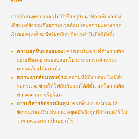
การกำหนดช่วงเวลาไม่ได้ขึ้นอยู่กับนาฬิกาเพียงอย่าง
เดียว แต่ยังรวมถึงสภาพแวดล้อมและสถานะทางการ
เงินของคุณด้วย ปัจจัยหลักๆ ที่ควรคำนึงถึงมีดังนี้:
ความสดชื่นของสมอง:
ควรเล่นในช่วงที่ร่างกายพัก
ผ่อนเพียงพอ สมองปลอดโปร่ง สามารถคำนวณ
ความเสี่ยงได้แม่นยำ
สภาพแวดล้อมรอบข้าง:
สถานที่ที่เงียบสงบ ไม่มีสิ่ง
รบกวน จะช่วยให้โฟกัสกับเกมได้ดีขึ้น ลดโอกาสผิด
พลาดจากการรีบร้อน
การบริหารจัดการเงินทุน:
ควรตั้งงบประมาณให้
ชัดเจนก่อนเริ่มเล่น และหยุดเมื่อถึงจุดที่กำหนดไว้ ไม่
ว่าผลจะออกมาเป็นอย่างไร