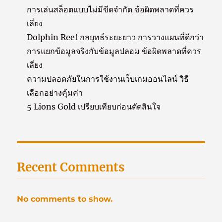
การเล่นสล็อตแบบไม่มีขีดจำกัด ข้อผิดพลาดที่ควร
เลี่ยง
Dolphin Reef กลยุทธ์ระยะยาว การวางแผนที่ดีกว่า
การแยกข้อมูลจริงกับข้อมูลปลอม ข้อผิดพลาดที่ควร
เลี่ยง
ความปลอดภัยในการใช้งานเว็บเกมออนไลน์ วิธี
เลือกอย่างคุ้มค่า
5 Lions Gold เปรียบเทียบก่อนตัดสินใจ
Recent Comments
No comments to show.