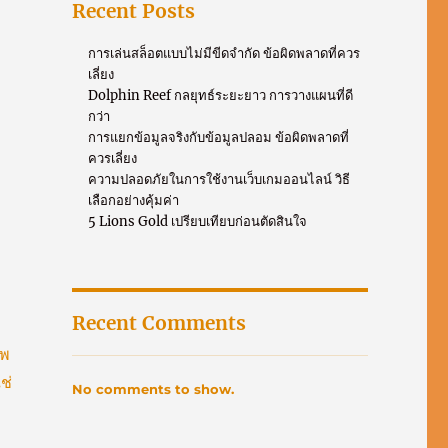
Recent Posts
การเล่นสล็อตแบบไม่มีขีดจำกัด ข้อผิดพลาดที่ควร
เลี่ยง
Dolphin Reef กลยุทธ์ระยะยาว การวางแผนที่ดี
กว่า
การแยกข้อมูลจริงกับข้อมูลปลอม ข้อผิดพลาดที่
ควรเลี่ยง
ความปลอดภัยในการใช้งานเว็บเกมออนไลน์ วิธี
เลือกอย่างคุ้มค่า
5 Lions Gold เปรียบเทียบก่อนตัดสินใจ
Recent Comments
าพ
ช่
No comments to show.