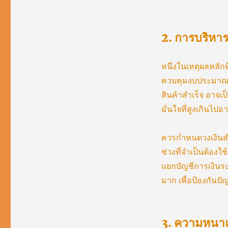
2. การบริหา
หนึ่งในเหตุผลหลักท
ควบคุมงบประมาณ ช่
สินค้าสำเร็จ อาจเป็
มั่นใจที่สูงเกินไปอ
ควรกำหนดวงเงินสำ
ช่วงที่จำเป็นต้องใ
แยกบัญชีการเงินระห
มาก เพื่อป้องกัน
3. ความหนาแน