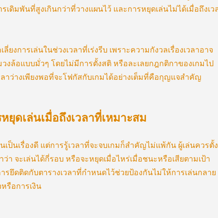
รเดิมพันที่สูงเกินกว่าที่วางแผนไว้ และการหยุดเล่นไม่ได้เมื่อถึงเว
เลี่ยงการเล่นในช่วงเวลาที่เร่งรีบ เพราะความกังวลเรื่องเวลาอาจ
สุ่มวงล้อแบบมั่วๆ โดยไม่มีการตั้งสติ หรือละเลยกฎกติกาของเกมไป
เวลาว่างเพียงพอที่จะโฟกัสกับเกมได้อย่างเต็มที่คือกุญแจสำคัญ
หยุดเล่นเมื่อถึงเวลาที่เหมาะสม
นเป็นเรื่องดี แต่การรู้เวลาที่จะจบเกมก็สำคัญไม่แพ้กัน ผู้เล่นควรตั้ง
าว่า จะเล่นได้กี่รอบ หรือจะหยุดเมื่อไหร่เมื่อชนะหรือเสียตามเป้า
ารยึดติดกับตารางเวลาที่กำหนดไว้ช่วยป้องกันไม่ให้การเล่นกลาย
จหรือการเงิน