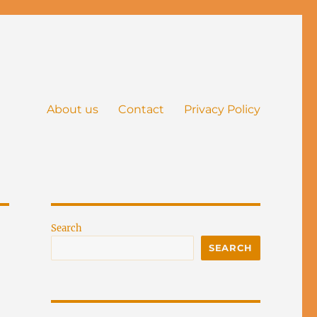
About us
Contact
Privacy Policy
Search
SEARCH