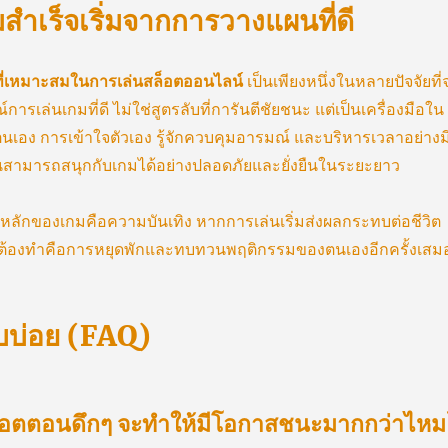
สำเร็จเริ่มจากการวางแผนที่ดี
ที่เหมาะสมในการเล่นสล็อตออนไลน์
เป็นเพียงหนึ่งในหลายปัจจัยที่
ารเล่นเกมที่ดี ไม่ใช่สูตรลับที่การันตีชัยชนะ แต่เป็นเครื่องมือใน
เอง การเข้าใจตัวเอง รู้จักควบคุมอารมณ์ และบริหารเวลาอย่างม
้เล่นสามารถสนุกกับเกมได้อย่างปลอดภัยและยั่งยืนในระยะยาว
ยหลักของเกมคือความบันเทิง หากการเล่นเริ่มส่งผลกระทบต่อชีวิต
ที่ต้องทำคือการหยุดพักและทบทวนพฤติกรรมของตนเองอีกครั้งเสม
บบ่อย (FAQ)
ล็อตตอนดึกๆ จะทำให้มีโอกาสชนะมากกว่าไหม