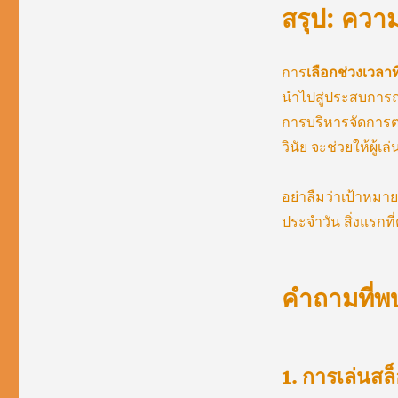
สรุป: ความ
การ
เลือกช่วงเวลา
นำไปสู่ประสบการณ์ก
การบริหารจัดการตน
วินัย จะช่วยให้ผู
อย่าลืมว่าเป้าหมา
ประจำวัน สิ่งแรก
คำถามที่พ
1. การเล่นส