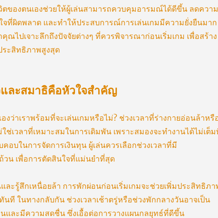
วิตของตนเองช่วยให้ผู้เล่นสามารถควบคุมอารมณ์ได้ดีขึ้น ลดควา
นใจที่ผิดพลาด และทำให้ประสบการณ์การเล่นเกมมีความยั่งยืนมาก
คุณไปเจาะลึกถึงปัจจัยต่างๆ ที่ควรพิจารณาก่อนเริ่มเกม เพื่อสร้าง
ีประสิทธิภาพสูงสุด
จและสมาธิคือหัวใจสำคัญ
เองว่าเราพร้อมที่จะเล่นเกมหรือไม่? ช่วงเวลาที่ร่างกายอ่อนล้าหรื
ม่ใช่เวลาที่เหมาะสมในการเดิมพัน เพราะสมองจะทำงานได้ไม่เต็มที
บในการจัดการเงินทุน ผู้เล่นควรเลือกช่วงเวลาที่มี
น เพื่อการตัดสินใจที่แม่นยำที่สุด
และรู้สึกเหนื่อยล้า การพักผ่อนก่อนเริ่มเกมจะช่วยเพิ่มประสิทธิภา
นทันที ในทางกลับกัน ช่วงเวลาเช้าตรู่หรือช่วงพักกลางวันอาจเป็น
และมีความสดชื่น ซึ่งเอื้อต่อการวางแผนกลยุทธ์ที่ดีขึ้น