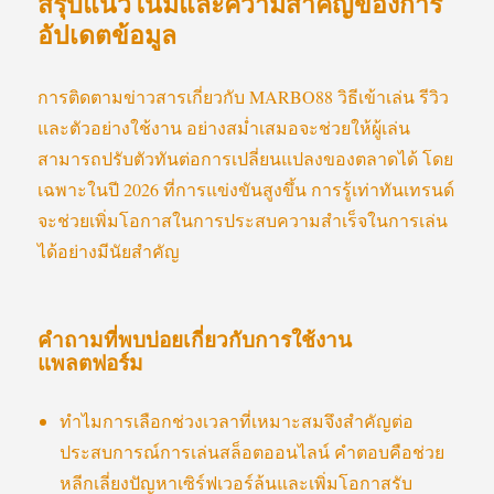
สรุปแนวโน้มและความสำคัญของการ
อัปเดตข้อมูล
การติดตามข่าวสารเกี่ยวกับ MARBO88 วิธีเข้าเล่น รีวิว
และตัวอย่างใช้งาน อย่างสม่ำเสมอจะช่วยให้ผู้เล่น
สามารถปรับตัวทันต่อการเปลี่ยนแปลงของตลาดได้ โดย
เฉพาะในปี 2026 ที่การแข่งขันสูงขึ้น การรู้เท่าทันเทรนด์
จะช่วยเพิ่มโอกาสในการประสบความสำเร็จในการเล่น
ได้อย่างมีนัยสำคัญ
คำถามที่พบบ่อยเกี่ยวกับการใช้งาน
แพลตฟอร์ม
ทำไมการเลือกช่วงเวลาที่เหมาะสมจึงสำคัญต่อ
ประสบการณ์การเล่นสล็อตออนไลน์ คำตอบคือช่วย
หลีกเลี่ยงปัญหาเซิร์ฟเวอร์ล้นและเพิ่มโอกาสรับ