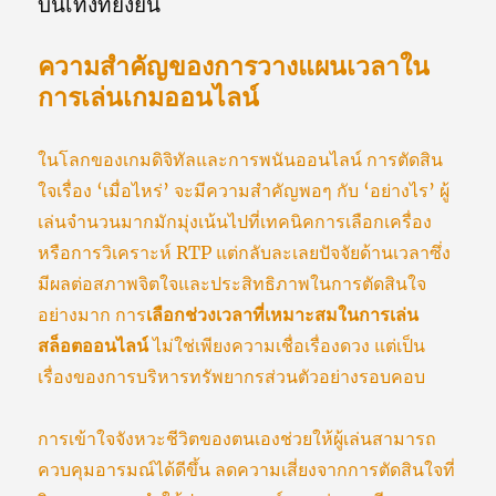
บันเทิงที่ยั่งยืน
ความสำคัญของการวางแผนเวลาใน
การเล่นเกมออนไลน์
ในโลกของเกมดิจิทัลและการพนันออนไลน์ การตัดสิน
ใจเรื่อง ‘เมื่อไหร่’ จะมีความสำคัญพอๆ กับ ‘อย่างไร’ ผู้
เล่นจำนวนมากมักมุ่งเน้นไปที่เทคนิคการเลือกเครื่อง
หรือการวิเคราะห์ RTP แต่กลับละเลยปัจจัยด้านเวลาซึ่ง
มีผลต่อสภาพจิตใจและประสิทธิภาพในการตัดสินใจ
อย่างมาก การ
เลือกช่วงเวลาที่เหมาะสมในการเล่น
สล็อตออนไลน์
ไม่ใช่เพียงความเชื่อเรื่องดวง แต่เป็น
เรื่องของการบริหารทรัพยากรส่วนตัวอย่างรอบคอบ
การเข้าใจจังหวะชีวิตของตนเองช่วยให้ผู้เล่นสามารถ
ควบคุมอารมณ์ได้ดีขึ้น ลดความเสี่ยงจากการตัดสินใจที่