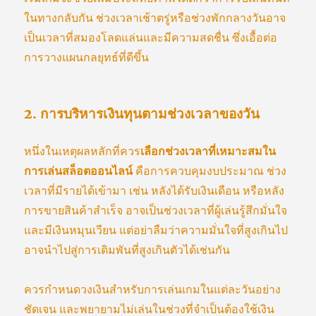
ในทางกลับกัน ช่วงเวลาเช้าตรู่หรือช่วงพักกลางวันอาจ
เป็นเวลาที่สมองโลดแล่นและมีความสดชื่น ซึ่งเอื้อต่อ
การวางแผนกลยุทธ์ที่ดีขึ้น
2. การบริหารเงินทุนตามช่วงเวลาของวัน
หนึ่งในเหตุผลหลักที่ควร
เลือกช่วงเวลาที่เหมาะสมใน
การเล่นสล็อตออนไลน์
คือการควบคุมงบประมาณ ช่วง
เวลาที่มีรายได้เข้ามา เช่น หลังได้รับเงินเดือน หรือหลัง
การขายสินค้าสำเร็จ อาจเป็นช่วงเวลาที่ผู้เล่นรู้สึกมั่นใจ
และมีเงินหมุนเวียน แต่อย่าลืมว่าความมั่นใจที่สูงเกินไป
อาจนำไปสู่การเดิมพันที่สูงเกินตัวได้เช่นกัน
ควรกำหนดวงเงินสำหรับการเล่นเกมในแต่ละวันอย่าง
ชัดเจน และพยายามไม่เล่นในช่วงที่จำเป็นต้องใช้เงิน