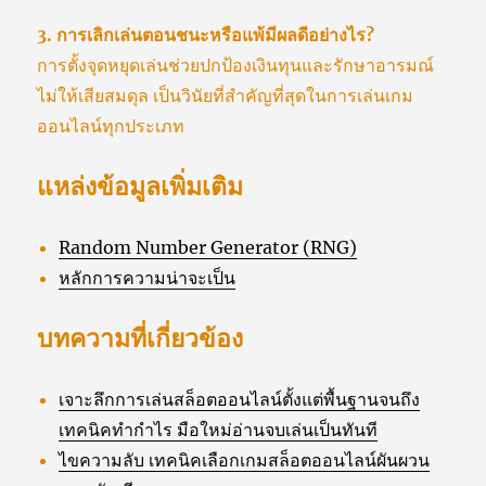
3. การเลิกเล่นตอนชนะหรือแพ้มีผลดีอย่างไร?
การตั้งจุดหยุดเล่นช่วยปกป้องเงินทุนและรักษาอารมณ์
ไม่ให้เสียสมดุล เป็นวินัยที่สำคัญที่สุดในการเล่นเกม
ออนไลน์ทุกประเภท
แหล่งข้อมูลเพิ่มเติม
Random Number Generator (RNG)
หลักการความน่าจะเป็น
บทความที่เกี่ยวข้อง
เจาะลึกการเล่นสล็อตออนไลน์ตั้งแต่พื้นฐานจนถึง
เทคนิคทำกำไร มือใหม่อ่านจบเล่นเป็นทันที
ไขความลับ เทคนิคเลือกเกมสล็อตออนไลน์ผันผวน