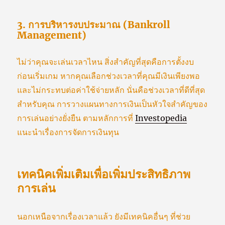
3. การบริหารงบประมาณ (Bankroll
Management)
ไม่ว่าคุณจะเล่นเวลาไหน สิ่งสำคัญที่สุดคือการตั้งงบ
ก่อนเริ่มเกม หากคุณเลือกช่วงเวลาที่คุณมีเงินเพียงพอ
และไม่กระทบต่อค่าใช้จ่ายหลัก นั่นคือช่วงเวลาที่ดีที่สุด
สำหรับคุณ การวางแผนทางการเงินเป็นหัวใจสำคัญของ
การเล่นอย่างยั่งยืน ตามหลักการที่
Investopedia
แนะนำเรื่องการจัดการเงินทุน
เทคนิคเพิ่มเติมเพื่อเพิ่มประสิทธิภาพ
การเล่น
นอกเหนือจากเรื่องเวลาแล้ว ยังมีเทคนิคอื่นๆ ที่ช่วย