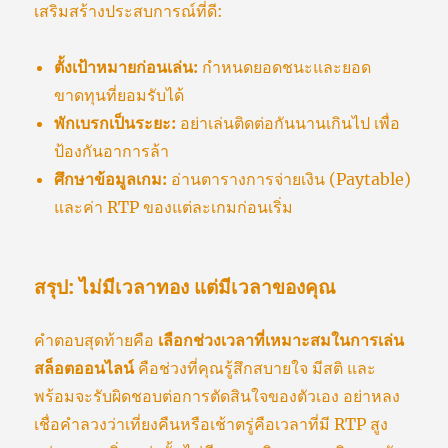
เสริมสร้างประสบการณ์ที่ดี:
ตั้งเป้าหมายก่อนเล่น:
กำหนดยอดชนะและยอด
ขาดทุนที่ยอมรับได้
พักเบรกเป็นระยะ:
อย่าเล่นติดต่อกันนานเกินไป เพื่อ
ป้องกันอาการล้า
ศึกษาข้อมูลเกม:
อ่านตารางการจ่ายเงิน (Paytable)
และค่า RTP ของแต่ละเกมก่อนเริ่ม
สรุป: ไม่มีเวลาทอง แต่มีเวลาของคุณ
คำตอบสุดท้ายคือ
เลือกช่วงเวลาที่เหมาะสมในการเล่น
สล็อตออนไลน์
คือช่วงที่คุณรู้สึกสบายใจ มีสติ และ
พร้อมจะรับผิดชอบต่อการตัดสินใจของตัวเอง อย่าหลง
เชื่อคำลวงว่าเที่ยงคืนหรือเช้าตรู่คือเวลาที่มี RTP สูง