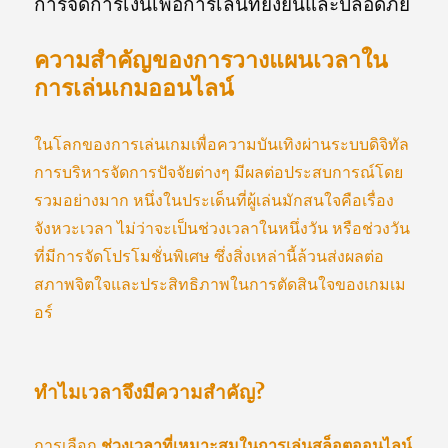
การจัดการเงินเพื่อการเล่นที่ยั่งยืนและปลอดภัย
ความสำคัญของการวางแผนเวลาใน
การเล่นเกมออนไลน์
ในโลกของการเล่นเกมเพื่อความบันเทิงผ่านระบบดิจิทัล
การบริหารจัดการปัจจัยต่างๆ มีผลต่อประสบการณ์โดย
รวมอย่างมาก หนึ่งในประเด็นที่ผู้เล่นมักสนใจคือเรื่อง
จังหวะเวลา ไม่ว่าจะเป็นช่วงเวลาในหนึ่งวัน หรือช่วงวัน
ที่มีการจัดโปรโมชั่นพิเศษ ซึ่งสิ่งเหล่านี้ล้วนส่งผลต่อ
สภาพจิตใจและประสิทธิภาพในการตัดสินใจของเกมเม
อร์
ทำไมเวลาจึงมีความสำคัญ?
การเลือก
ช่วงเวลาที่เหมาะสมในการเล่นสล็อตออนไลน์