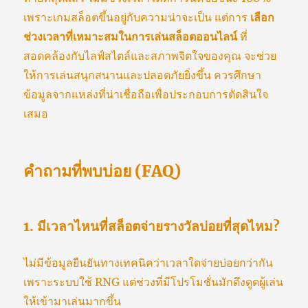
เพราะเกมสล็อตขึ้นอยู่กับความน่าจะเป็น แต่การ
เลือก
ช่วงเวลาที่เหมาะสมในการเล่นสล็อตออนไลน์
ที่
สอดคล้องกับไลฟ์สไตล์และสภาพจิตใจของคุณ จะช่วย
ให้การเล่นสนุกสนานและปลอดภัยยิ่งขึ้น ควรศึกษา
ข้อมูลจากแหล่งที่น่าเชื่อถือเพื่อประกอบการตัดสินใจ
เสมอ
คำถามที่พบบ่อย (FAQ)
1. มีเวลาไหนที่สล็อตจ่ายรางวัลบ่อยที่สุดไหม?
ไม่มีข้อมูลยืนยันทางเทคนิคว่าเวลาใดจ่ายบ่อยกว่ากัน
เพราะระบบใช้ RNG แต่ช่วงที่มีโปรโมชั่นมักดึงดูดผู้เล่น
ให้เข้ามาเล่นมากขึ้น