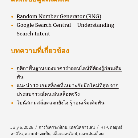
Random Number Generator (RNG)
Google Search Central – Understanding
Search Intent
บทความที่เกี่ยวข้อง
กติกาพื้นฐานของบาคาร่าออนไลน์ที่ต้องรู้ก่อนเดิม
พัน
แนะนำ 10 เกมสล็อตที่เหมาะกับมือใหม่ที่สุด จาก
ประสบการณ์คนเล่นสล็อตจริง
โบนัสเกมสล็อตแจกยังไง รู้ก่อนเริ่มเดิมพัน
Posted
Categories
Tags
July 5, 2026
การวิเคราะห์เกม
,
เทคนิคการเล่น
RTP
,
กลยุทธ์
on
คาสิโน
,
ความน่าจะเป็น
,
สล็อตออนไลน์
,
เวลาเล่นสล็อต