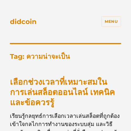
didcoin
MENU
Tag:
ความน่าจะเป็น
เลือกช่วงเวลาที่เหมาะสมใน
การเล่นสล็อตออนไลน์ เทคนิค
และข้อควรรู้
เรียนรู้กลยุทธ์การเลือกเวลาเล่นสล็อตที่ถูกต้อง
เข้าใจกลไกการทำงานของระบบสุ่ม และวิธี