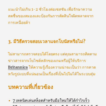
แนะนำไม่เกิน 1-2 ชั่วโมงต่อเซสชัน เพื่อรักษาความ
สดชื่นของสมองและป้องกันการตัดสินใจผิดพลาดจาก
การเหนื่อยล้า
3. มีวิธีตรวจสอบเวลาแจกโบนัสหรือไม่?
ไม่สามารถตรวจสอบได้โดยตรง แต่คุณสามารถติดตาม
ข่าวสารจากเว็บไซต์หลักของเกมหรือผู้ให้บริการ
Britannica
ให้ความรู้เรื่องความน่าจะเป็นว่า การคาด
หวังรูปแบบที่แน่นอนเป็นเรื่องที่เป็นไปไม่ได้ในระบบสุ่ม
บทความที่เกี่ยวข้อง
7 เทคนิคเล่นสล็อตสำหรับมือใหม่ให้ได้กำไรเร็ว