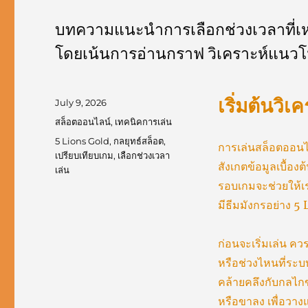
บทความแนะนำการเลือกช่วงเวลาที่เ
โดยเน้นการอ่านกราฟ วิเคราะห์แนวโน
เริ่มต้นวิเ
Posted
July 9, 2026
on
Categories
สล็อตออนไลน์
,
เทคนิคการเล่น
Tags
5 Lions Gold
,
กลยุทธ์สล็อต
,
การเล่นสล็อตออนไลน
เปรียบเทียบเกม
,
เลือกช่วงเวลา
สังเกตข้อมูลเบื้อ
เล่น
รอบเกมจะช่วยให้เร
มีธีมมังกรอย่าง 
ก่อนจะเริ่มเล่น ค
หรือช่วงไหนที่ระบ
คล้ายคลึงกับกลไกข
หรือขาลง เพื่อวาง