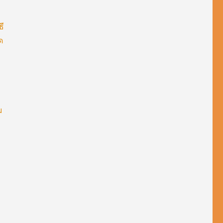
ธี
ด
ม