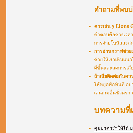
คำถามที่พบบ่
ควรเล่น 5 Lions Go
คำตอบคือช่วงเวลาที
การจ่ายโบนัสสะสมไ
การอ่านกราฟช่วยเ
ช่วยให้เราเห็นแนว
ดีขึ้นและลดการเสี
ถ้าเสียติดต่อกันค
ให้หยุดพักทันที อย่
เล่นเกมอื่นชั่วคราว
บทความที่เ
คุมบาคาร่าให้ได้ 