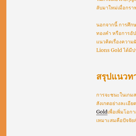
ลับมาใหม่เมื่อกรา
นอกจากนี้ การศึกษ
ทองคำ หรือการอัป
แนวคิดเรื่องความผ
Lions Gold ได้มีป
สรุปแนวทาง
การจะชนะในเกมสล็
สังเกตอย่างละเอี
Gold
เพื่อเพิ่มโอก
เหมาะสมคือปัจจัยสำ