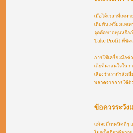
เมื่อได้เวลาที่เหม
เดิมพันเหวี่ยงแห
จุดตัดขาดทุนหรือก
Take Profit ที่ชัด
การใช้เครื่องมือช
เดียที่น่าสนใจในกา
เสี่ยงว่าเรากำลัง
พลาดจากการใช้ตัว
ข้อควรระวัง
แม้จะมีเทคนิคดีๆ แ
ในครั้งเดียวคือกุ