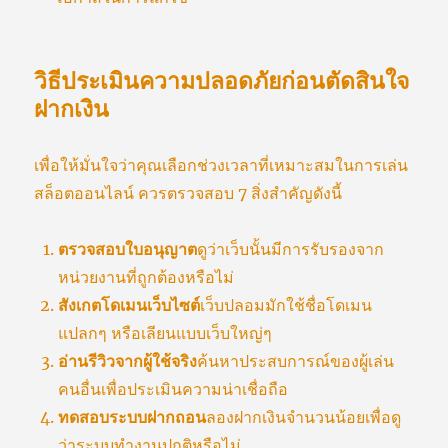
วิธีประเมินความปลอดภัยก่อนตัดสินใจ
ฝากเงิน
เพื่อให้มั่นใจว่าคุณเลือกช่วงเวลาที่เหมาะสมในการเล่น
สล็อตออนไลน์ ควรตรวจสอบ 7 สิ่งสำคัญดังนี้
ตรวจสอบใบอนุญาต
ดูว่าเว็บนั้นมีการรับรองจาก
หน่วยงานที่ถูกต้องหรือไม่
สังเกตโดเมนเว็บไซต์
เว็บปลอมมักใช้ชื่อโดเมน
แปลกๆ หรือเลียนแบบเว็บใหญ่ๆ
อ่านรีวิวจากผู้ใช้จริง
ค้นหาประสบการณ์ของผู้เล่น
คนอื่นเพื่อประเมินความน่าเชื่อถือ
ทดสอบระบบฝากถอน
ลองฝากเงินจำนวนน้อยเพื่อดู
ว่าระบบทำงานปกติหรือไม่