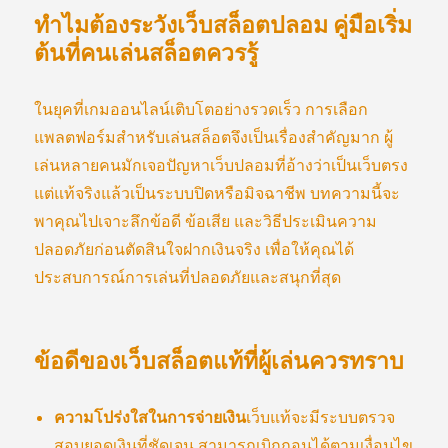
ทำไมต้องระวังเว็บสล็อตปลอม คู่มือเริ่ม
ต้นที่คนเล่นสล็อตควรรู้
ในยุคที่เกมออนไลน์เติบโตอย่างรวดเร็ว การเลือก
แพลตฟอร์มสำหรับเล่นสล็อตจึงเป็นเรื่องสำคัญมาก ผู้
เล่นหลายคนมักเจอปัญหาเว็บปลอมที่อ้างว่าเป็นเว็บตรง
แต่แท้จริงแล้วเป็นระบบปิดหรือมิจฉาชีพ บทความนี้จะ
พาคุณไปเจาะลึกข้อดี ข้อเสีย และวิธีประเมินความ
ปลอดภัยก่อนตัดสินใจฝากเงินจริง เพื่อให้คุณได้
ประสบการณ์การเล่นที่ปลอดภัยและสนุกที่สุด
ข้อดีของเว็บสล็อตแท้ที่ผู้เล่นควรทราบ
ความโปร่งใสในการจ่ายเงิน
เว็บแท้จะมีระบบตรวจ
สอบยอดเงินที่ชัดเจน สามารถเบิกถอนได้ตามเงื่อนไข