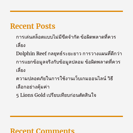
Recent Posts
การเล่นสล็อตแบบไม่มีขีดจำกัด ข้อผิดพลาดที่ควร
เลี่ยง
Dolphin Reef กลยุทธ์ระยะยาว การวางแผนที่ดีกว่า
การแยกข้อมูลจริงกับข้อมูลปลอม ข้อผิดพลาดที่ควร
เลี่ยง
ความปลอดภัยในการใช้งานเว็บเกมออนไลน์ วิธี
เลือกอย่างคุ้มค่า
5 Lions Gold เปรียบเทียบก่อนตัดสินใจ
Recent Comments