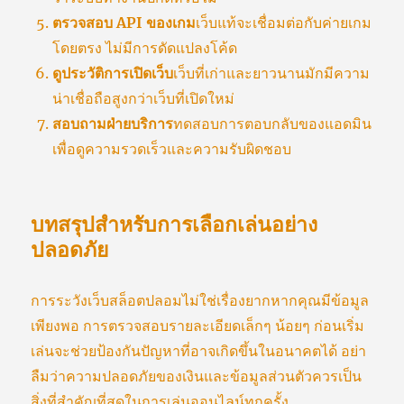
ตรวจสอบ API ของเกม
เว็บแท้จะเชื่อมต่อกับค่ายเกม
โดยตรง ไม่มีการดัดแปลงโค้ด
ดูประวัติการเปิดเว็บ
เว็บที่เก่าและยาวนานมักมีความ
น่าเชื่อถือสูงกว่าเว็บที่เปิดใหม่
สอบถามฝ่ายบริการ
ทดสอบการตอบกลับของแอดมิน
เพื่อดูความรวดเร็วและความรับผิดชอบ
บทสรุปสำหรับการเลือกเล่นอย่าง
ปลอดภัย
การระวังเว็บสล็อตปลอมไม่ใช่เรื่องยากหากคุณมีข้อมูล
เพียงพอ การตรวจสอบรายละเอียดเล็กๆ น้อยๆ ก่อนเริ่ม
เล่นจะช่วยป้องกันปัญหาที่อาจเกิดขึ้นในอนาคตได้ อย่า
ลืมว่าความปลอดภัยของเงินและข้อมูลส่วนตัวควรเป็น
สิ่งที่สำคัญที่สุดในการเล่นออนไลน์ทุกครั้ง