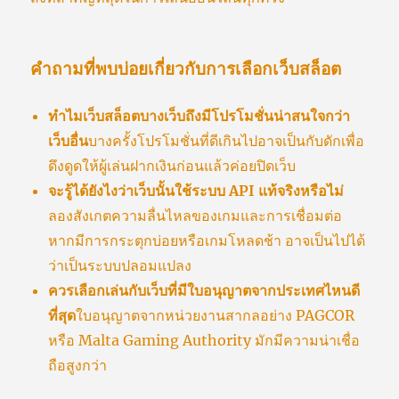
คำถามที่พบบ่อยเกี่ยวกับการเลือกเว็บสล็อต
ทำไมเว็บสล็อตบางเว็บถึงมีโปรโมชั่นน่าสนใจกว่า
เว็บอื่น
บางครั้งโปรโมชั่นที่ดีเกินไปอาจเป็นกับดักเพื่อ
ดึงดูดให้ผู้เล่นฝากเงินก่อนแล้วค่อยปิดเว็บ
จะรู้ได้ยังไงว่าเว็บนั้นใช้ระบบ API แท้จริงหรือไม่
ลองสังเกตความลื่นไหลของเกมและการเชื่อมต่อ
หากมีการกระตุกบ่อยหรือเกมโหลดช้า อาจเป็นไปได้
ว่าเป็นระบบปลอมแปลง
ควรเลือกเล่นกับเว็บที่มีใบอนุญาตจากประเทศไหนดี
ที่สุด
ใบอนุญาตจากหน่วยงานสากลอย่าง PAGCOR
หรือ Malta Gaming Authority มักมีความน่าเชื่อ
ถือสูงกว่า