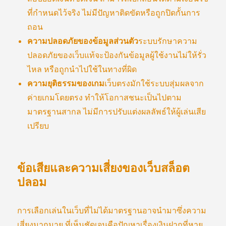
ที่กำหนดไว้จริง ไม่มีปัญหาติดขัดหรือถูกปิดกั้นการ
ถอน
ความปลอดภัยของข้อมูลส่วนตัว
ระบบรักษาความ
ปลอดภัยของเว็บแท้จะป้องกันข้อมูลผู้ใช้งานไม่ให้รั่ว
ไหล หรือถูกนำไปใช้ในทางที่ผิด
ความยุติธรรมของเกม
เว็บตรงมักใช้ระบบสุ่มผลจาก
ค่ายเกมโดยตรง ทำให้โอกาสชนะเป็นไปตาม
มาตรฐานสากล ไม่มีการปรับแต่งผลลัพธ์ให้ผู้เล่นเสีย
เปรียบ
ข้อเสียและความเสี่ยงของเว็บสล็อต
ปลอม
การเลือกเล่นในเว็บที่ไม่ได้มาตรฐานอาจนำมาซึ่งความ
เสี่ยงมากมาย ที่เห็นชัดเจนคือปัญหาเรื่องเงินฝากที่หาย