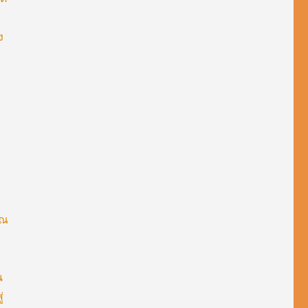
ง
ุณ
น
่