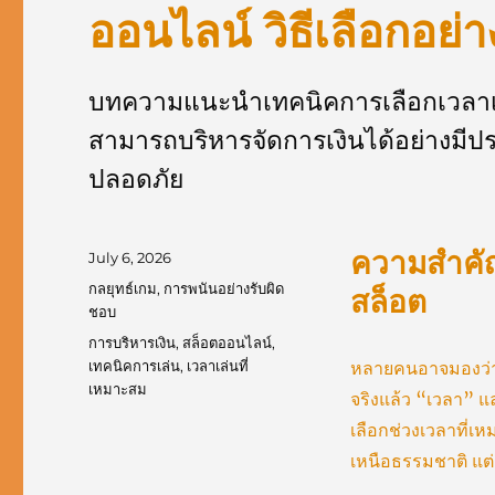
ออนไลน์ วิธีเลือกอย่าง
บทความแนะนำเทคนิคการเลือกเวลาเล่นส
สามารถบริหารจัดการเงินได้อย่างมี
ปลอดภัย
ความสำคั
Posted
July 6, 2026
on
Categories
กลยุทธ์เกม
,
การพนันอย่างรับผิด
สล็อต
ชอบ
Tags
การบริหารเงิน
,
สล็อตออนไลน์
,
เทคนิคการเล่น
,
เวลาเล่นที่
หลายคนอาจมองว่าเ
เหมาะสม
จริงแล้ว “เวลา” 
เลือกช่วงเวลาที่เห
เหนือธรรมชาติ แต่