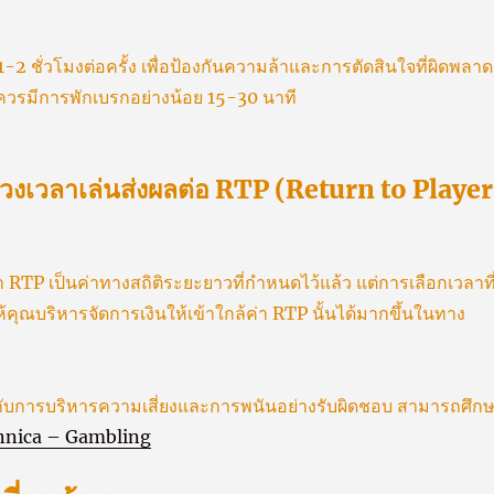
-2 ชั่วโมงต่อครั้ง เพื่อป้องกันความล้าและการตัดสินใจที่ผิดพลาด
ควรมีการพักเบรกอย่างน้อย 15-30 นาที
่วงเวลาเล่นส่งผลต่อ RTP (Return to Player
า RTP เป็นค่าทางสถิติระยะยาวที่กำหนดไว้แล้ว แต่การเลือกเวลาที
ห้คุณบริหารจัดการเงินให้เข้าใกล้ค่า RTP นั้นได้มากขึ้นในทาง
ยวกับการบริหารความเสี่ยงและการพนันอย่างรับผิดชอบ สามารถศึก
nnica – Gambling