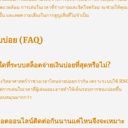
แวดล้อม การเล่นในเวลาที่ร่างกายและจิตใจพร้อม จะช่วยให้คุณ
ึ้น และลดความเสี่ยงในการสูญเสียที่ไม่จำเป็น
บบ่อย (FAQ)
ใดที่ระบบสล็อตจ่ายเงินบ่อยที่สุดหรือไม่?
ทางวิทยาศาสตร์ว่าช่วงเวลาไหนจ่ายบ่อยกว่ากัน เพราะระบบใช้ RN
ง แต่การเล่นในเวลาที่ผู้เล่นเยอะอาจทำให้เห็นรอบการชนะบ่อยขึ้น
รอบหมุนมากกว่า
ล็อตออนไลน์ติดต่อกันนานแค่ไหนจึงจะเหมาะ