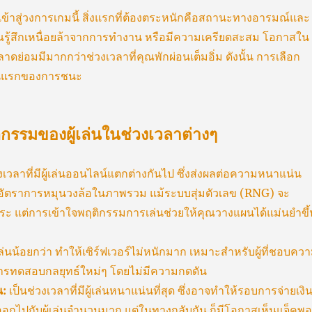
ะเข้าสู่วงการเกมนี้ สิ่งแรกที่ต้องตระหนักคือสถานะทางอารมณ์และ
รู้สึกเหนื่อยล้าจากการทำงาน หรือมีความเครียดสะสม โอกาสใน
ลาดย่อมมีมากกว่าช่วงเวลาที่คุณพักผ่อนเต็มอิ่ม ดังนั้น การเลือก
่านแรกของการชนะ
ิกรรมของผู้เล่นในช่วงเวลาต่างๆ
งเวลาที่มีผู้เล่นออนไลน์แตกต่างกันไป ซึ่งส่งผลต่อความหนาแน่น
ะอัตราการหมุนวงล้อในภาพรวม แม้ระบบสุ่มตัวเลข (RNG) จะ
ระ แต่การเข้าใจพฤติกรรมการเล่นช่วยให้คุณวางแผนได้แม่นยำขึ้
้เล่นน้อยกว่า ทำให้เซิร์ฟเวอร์ไม่หนักมาก เหมาะสำหรับผู้ที่ชอบคว
ารทดสอบกลยุทธ์ใหม่ๆ โดยไม่มีความกดดัน
น:
เป็นช่วงเวลาที่มีผู้เล่นหนาแน่นที่สุด ซึ่งอาจทำให้รอบการจ่ายเงิ
อกไปกับผู้เล่นจำนวนมาก แต่ในทางกลับกัน ก็มีโอกาสเห็นแจ็คพ