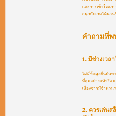
และการเข้าใจสภาพ
สนุกกับเกมได้นานข
คำถามที่พ
1. มีช่วงเวลา
ไม่มีข้อมูลยืนยัน
ที่สุ่มอย่างแท้จริ
เนื่องจากมีจำนวน
2. ควรเล่นส