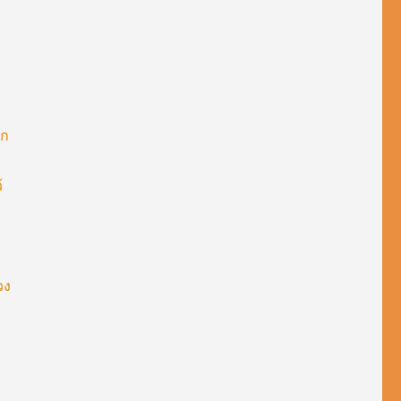
าก
้
ะ
วง