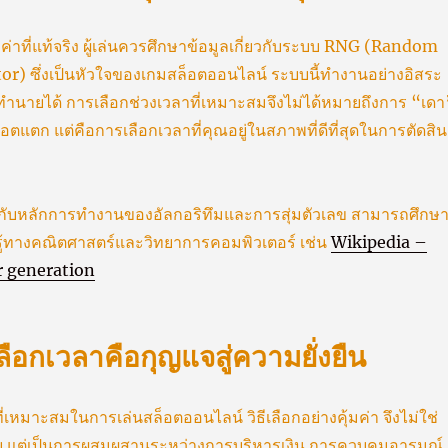
้มค่าที่แท้จริง ผู้เล่นควรศึกษาข้อมูลเกี่ยวกับระบบ RNG (Random
) ซึ่งเป็นหัวใจของเกมสล็อตออนไลน์ ระบบนี้ทำงานอย่างอิสระ
ำนายได้ การเลือกช่วงเวลาที่เหมาะสมจึงไม่ได้หมายถึงการ “เดา
พอตแตก แต่คือการเลือกเวลาที่คุณอยู่ในสภาพที่ดีที่สุดในการตัดสิน
ี่ยวกับหลักการทำงานของอัลกอริทึมและการสุ่มตัวเลข สามารถศึกษ
ู้ทางคณิตศาสตร์และวิทยาการคอมพิวเตอร์ เช่น
Wikipedia –
 generation
ลือกเวลาคือกุญแจสู่ความยั่งยืน
่เหมาะสมในการเล่นสล็อตออนไลน์ วิธีเลือกอย่างคุ้มค่า จึงไม่ใช่
ย แต่เป็นการผสมผสานระหว่างการบริหารเงิน การควบคุมอารมณ์